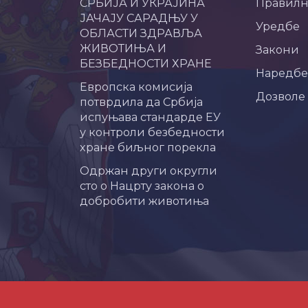
СРБИЈА И УКРАЈИНА
Правил
ЈАЧАЈУ САРАДЊУ У
Уредбе
ОБЛАСТИ ЗДРАВЉА
ЖИВОТИЊА И
Закони
БЕЗБЕДНОСТИ ХРАНЕ
Наредбе
Европска комисија
Дозволе
потврдила да Србија
испуњава стандарде ЕУ
у контроли безбедности
хране биљног порекла
Одржан други округли
сто о Нацрту закона о
добробити животиња