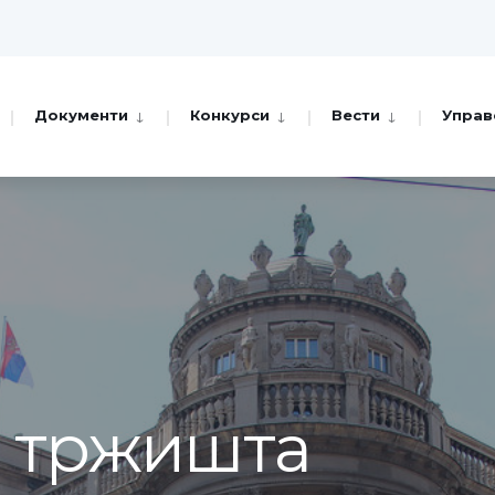
Документи
Конкурси
Вести
Управ
а тржишта