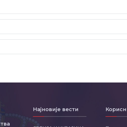
Најновије вести
Корисн
тва