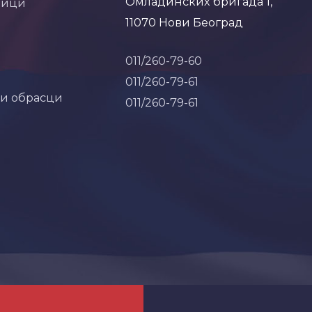
Омладинских бригада 1,
ници
11070 Нови Београд
011/260-79-60
011/260-79-61
 и обрасци
011/260-79-61