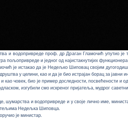
ва и водопривреде проф. др Драган Гламочић упутио је 
а пољопривреде и једног од најистакнутијих функционера 
мочић је истакао да је Недељко Шиповац својим дугогоди
руштва у целини, као и да је био истрајан борац за јавни и
и као човек, био је пример доследности, посвећености и о
дласком, изгубили смо искреног пријатеља, мудрог саветник
 шумарства и водопривреде и у своје лично име, министа
јатељима Недељка Шиповца.
поручио је министар.