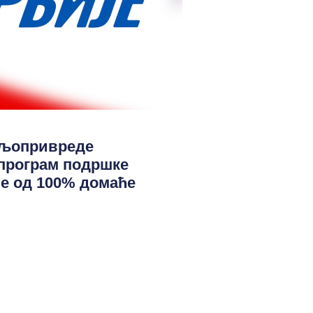
ољопривреде
програм подршке
е од 100% домаће