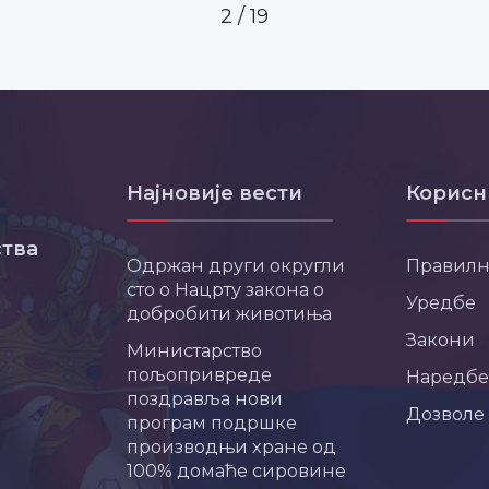
2
/
19
Најновије вести
Корисн
тва
Одржан други округли
Правил
сто о Нацрту закона о
Уредбе
добробити животиња
Закони
Министарство
пољопривреде
Наредбе
поздравља нови
Дозволе
програм подршке
производњи хране од
100% домаће сировине