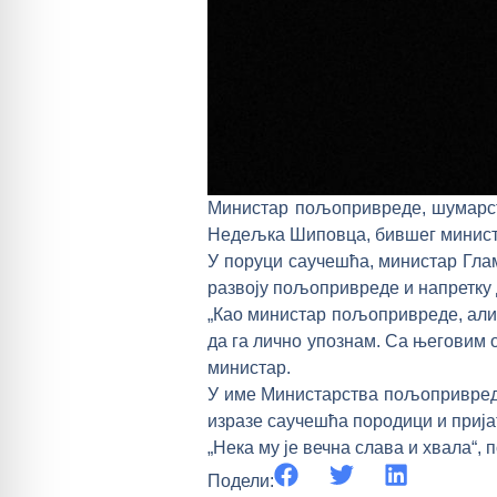
Министар пољопривреде, шумарст
Недељка Шиповца, бившег министр
У поруци саучешћа, министар Гла
развоју пољопривреде и напретку д
„Као министар пољопривреде, али 
да га лично упознам. Са његовим о
министар.
У име Министарства пољопривреде,
изразе саучешћа породици и при
„Нека му је вечна слава и хвала“, 
Подели: