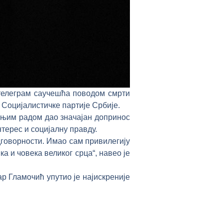
телеграм саучешћа поводом смрти
Социјалистичке партије Србије.
шњим радом дао значајан допринос
нтерес и социјалну правду.
дговорности. Имао сам привилегију
а и човека великог срца“, навео је
р Гламочић упутио је најискреније