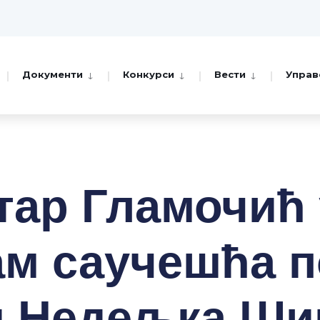
Документи
Конкурси
Вести
Управ
тар Гламочић 
ам саучешћа 
и Недељка Ши