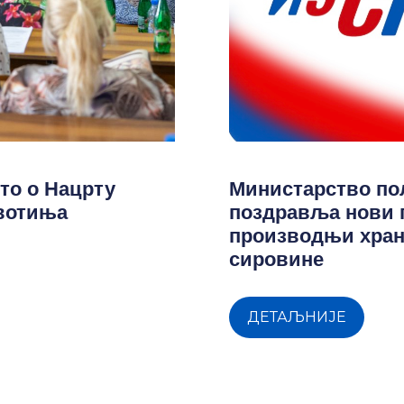
то о Нацрту
Министарство п
ивотиња
поздравља нови 
производњи хран
сировине
ДЕТАЉНИЈЕ