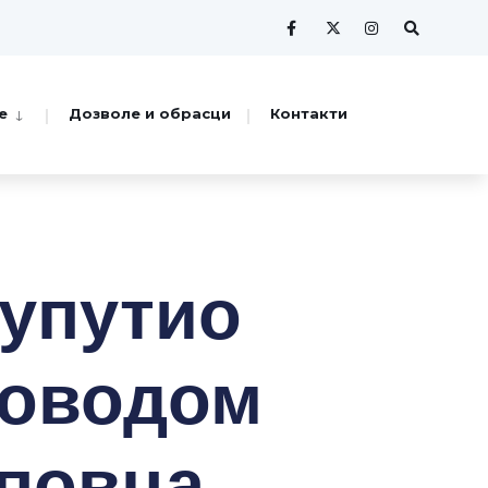
е
Дозволе и обрасци
Контакти
упутио
поводом
повца