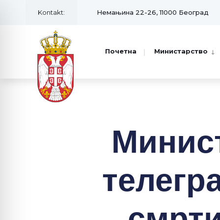
Kontakt:
Немањина 22-26, 11000 Београд
Почетна
Министарство
Минис
телегр
смрт