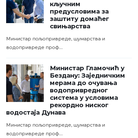
кључним
предусловима за
заштиту домаћег
свињарства
Министар пољопривреде, шумарства и
водопривреде проф.
...
Министар Гламочић у
Бездану: Заједничким
мерама до очувања
водопривредног
система у условима
рекордно ниског
водостаја Дунава
Министар пољопривреде, шумарства и
водопривреде проф.
...