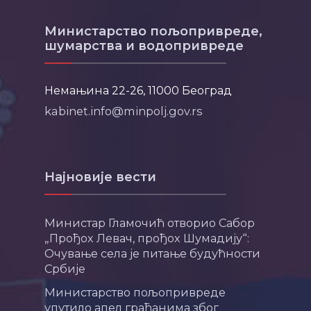
Министарство пољопривреде,
шумарства и водопривреде
Немањина 22-26, 11000 Београд
kabinet.info@minpolj.gov.rs
Најновије вести
Министар Гламочић отворио Сабор
„Прођох Левач, прођох Шумадију“:
Очување села је питање будућности
Србије
Министарство пољопривреде
упутило апел грађанима због