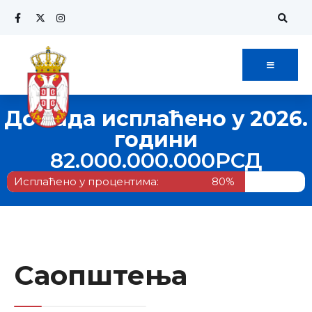
До сада исплаћено у 2026.
години
82.000.000.000
РСД
Исплаћено у процентима:
80%
Саопштења