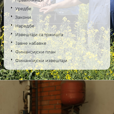
Правилници
Уредбе
Закони
Наредбе
Извештаји са тржишта
Јавне набавке
Финансијски план
Финансијски извештаји