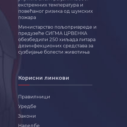
екстремних температура и
повећаног ризика од шумских
пожара
Министарство пољопривреде и
предузеће СИГМА ЦРВЕНКА
обезбедили 250 хиљада литара
дезинфекционих средстава за
сузбијање болести животиња
Корисни линкови
Правилници
Уредбе
Закони
Наредбе