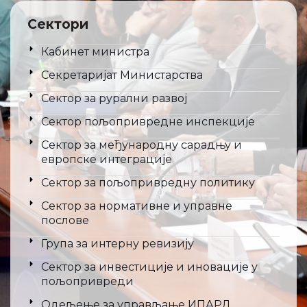
Сектори
Кабинет министра
Секретаријат Министарства
Сектор за рурални развој
Сектор пољопривредне инспекције
Сектор за међународну сарадњу и
европске интеграције
Сектор за пољопривредну политику
Сектор за нормативне и управне
послове
Група за интерну ревизију
Сектор за инвестиције и иновације у
пољопривреди
Одељење за управљање ИПАРД