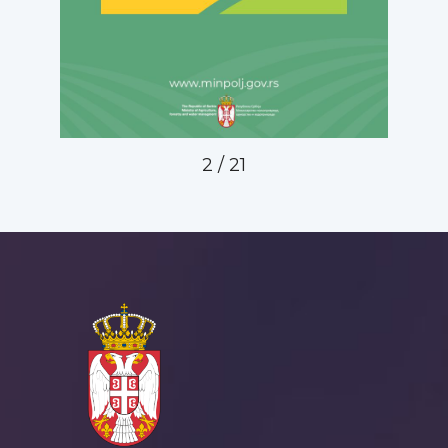
2
/
21