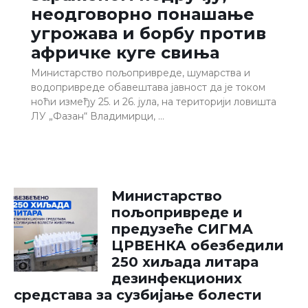
неодговорно понашање
угрожава и борбу против
афричке куге свиња
Министарство пољопривреде, шумарства и
водопривреде обавештава јавност да је током
ноћи између 25. и 26. јула, на територији ловишта
ЛУ „Фазан“ Владимирци, …
Министарство
пољопривреде и
предузеће СИГМА
ЦРВЕНКА обезбедили
250 хиљада литара
дезинфекционих
средстава за сузбијање болести