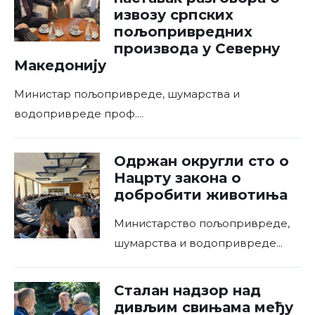
извозу српских
пољопривредних
производа у Северну
Македонију
Министар пољопривреде, шумарства и
водопривреде проф.
...
Одржан округли сто о
Нацрту закона о
добробити животиња
Министарство пољопривреде,
шумарства и водопривреде
...
Сталан надзор над
дивљим свињама међу