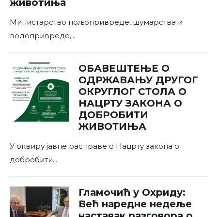
животиња
Министарство пољопривреде, шумарства и
водопривреде,
...
ОБАВЕШТЕЊЕ О
ОДРЖАВАЊУ ДРУГОГ
ОКРУГЛОГ СТОЛА О
НАЦРТУ ЗАКОНА О
ДОБРОБИТИ
ЖИВОТИЊА
У оквиру јавне расправе о Нацрту закона о
добробити
...
Гламочић у Охриду:
Већ наредне недеље
наставак разговора о