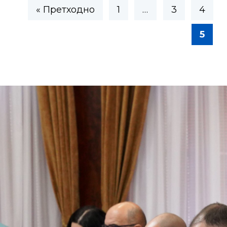
« Претходно
1
…
3
4
5