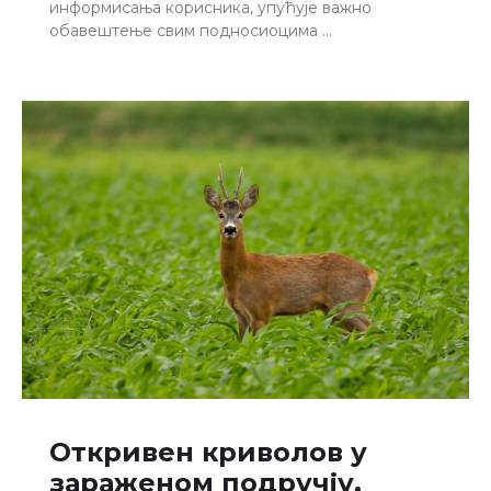
информисања корисника, упућује важно
обавештење свим подносиоцима …
Откривен криволов у
зараженом подручју,