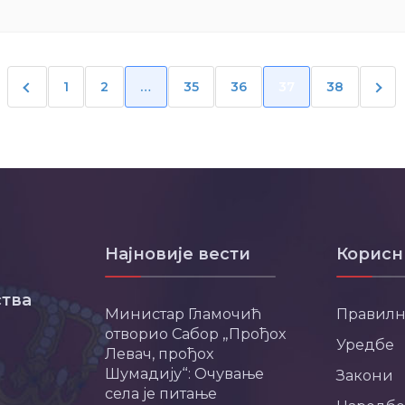
1
2
…
35
36
37
38
Најновије вести
Корисн
тва
Министар Гламочић
Правил
отворио Сабор „Прођох
Уредбе
Левач, прођох
Шумадију“: Очување
Закони
села је питање