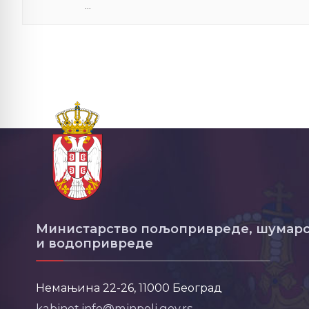
...
Министарство пољопривреде, шумарс
и водопривреде
Немањина 22-26, 11000 Београд
kabinet.info@minpolj.gov.rs