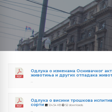
Одлукa o измeнама Оснивaчкoг aк
животиња и других отпадака живот
...
Одлука о висини трошкова испит
сорти
124.54 KB
52 downloads
...