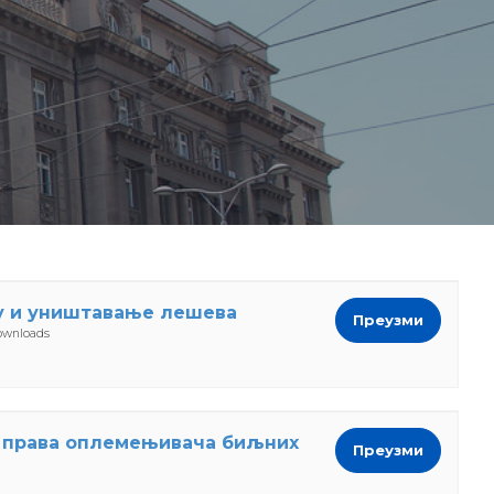
ду и уништавање лешева
Преузми
ownloads
 права оплемењивача биљних
Преузми