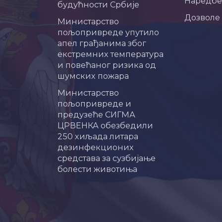
Наредбе
будућности Србије
Дозволе
Министарство
пољопривреде упутило
апел грађанима због
екстремних температура
и повећаног ризика од
шумских пожара
Министарство
пољопривреде и
предузеће СИГМА
ЦРВЕНКА обезбедили
250 хиљада литара
дезинфекционих
средстава за сузбијање
болести животиња