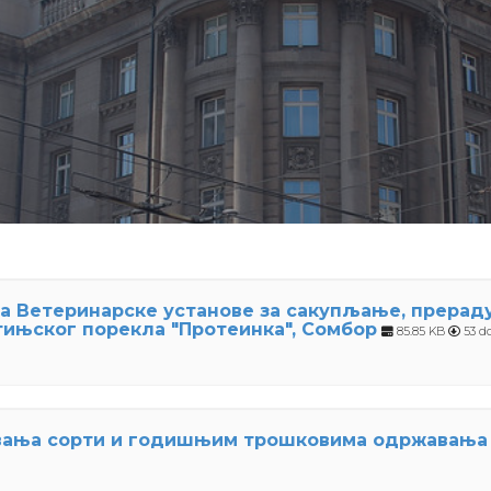
тa Ветеринарске установе за сакупљање, прера
ињског порекла "Протеинка", Сомбор
85.85 KB
53 d
ивања сорти и годишњим трошковима одржавања