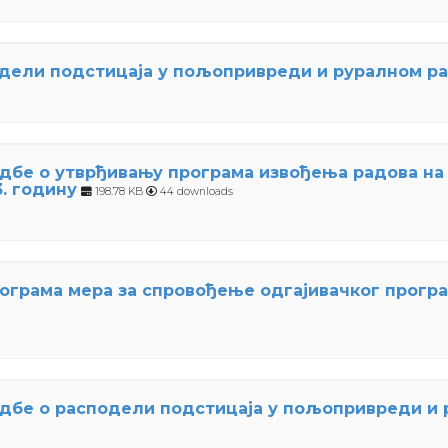
дели подстицаја у пољопривреди и руралном ра
дбе о утврђивању програма извођења радова на
. годину
198.78 KB
44 downloads
грама мера за спровођење одгајивачког програм
дбе о расподели подстицаја у пољопривреди и р