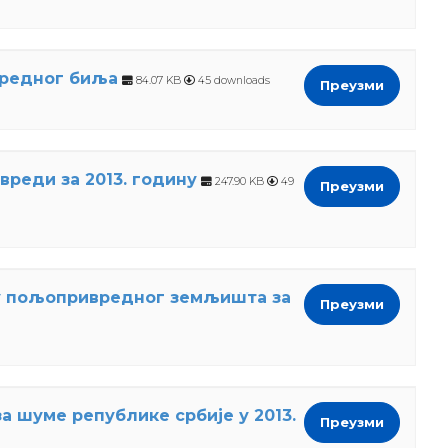
вредног биља
84.07 KB
45 downloads
Преузми
реди за 2013. годину
247.90 KB
49
Преузми
њу пољопривредног земљишта за
Преузми
 шуме републике србије у 2013.
Преузми