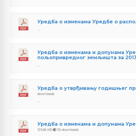
Уредба о изменама Уредбе о распо
...
Уредба о изменама и допунама Уре
пољопривредног земљишта за 2013
...
Уредбa о утврђивању годишњег про
downloads
...
Уредба о изменама и допунама Уре
125.66 KB
55 downloads