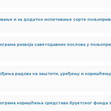
тивање и за додатно испитивање сорте пољопри
грама развоја саветодавних послова у пољоприв
вођења радова на заштити, уређењу и коришће
грама коришћења средстава буџетског фонда за