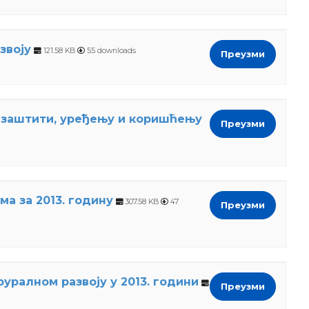
звоју
121.58 KB
55 downloads
Преузми
 заштити, уређењу и коришћењу
Преузми
а за 2013. годину
307.58 KB
47
Преузми
уралном развоју у 2013. години
Преузми