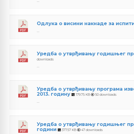
...
Одлукa о висини накнаде за испи
...
Уредбa о утврђивању годишњег про
downloads
...
Уредбa о утврђивању програма из
2013. годину
179.75 KB
50 downloads
...
Уредбa о утврђивању годишњег про
години
377.57 KB
47 downloads