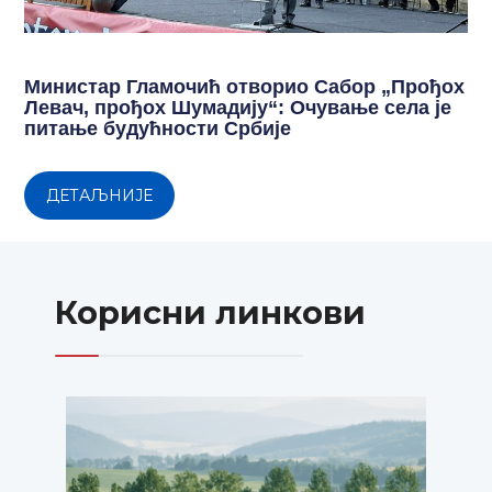
Министар Гламочић отворио Сабор „Прођох
Левач, прођох Шумадију“: Очување села је
питање будућности Србије
ДЕТАЉНИЈЕ
Корисни линкови