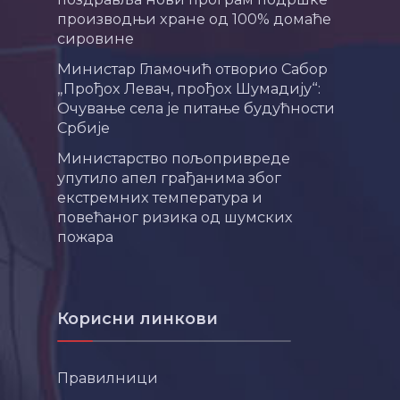
производњи хране од 100% домаће
сировине
Министар Гламочић отворио Сабор
„Прођох Левач, прођох Шумадију“:
Очување села је питање будућности
Србије
Министарство пољопривреде
упутило апел грађанима због
екстремних температура и
повећаног ризика од шумских
пожара
Корисни линкови
Правилници