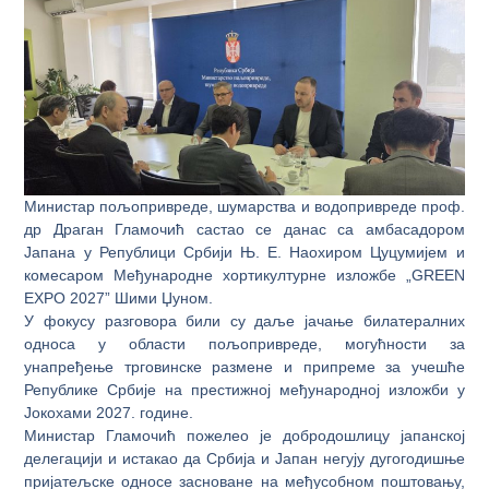
Министар пољопривреде, шумарства и водопривреде проф.
др Драган Гламочић састао се данас са амбасадором
Јапана у Републици Србији Њ. Е. Наохиром Цуцумијем и
комесаром Међународне хортикултурне изложбе „GREEN
EXPO 2027” Шими Џуном.
У фокусу разговора били су даље јачање билатералних
односа у области пољопривреде, могућности за
унапређење трговинске размене и припреме за учешће
Републике Србије на престижној међународној изложби у
Јокохами 2027. године.
Министар Гламочић пожелео је добродошлицу јапанској
делегацији и истакао да Србија и Јапан негују дугогодишње
пријатељске односе засноване на међусобном поштовању,