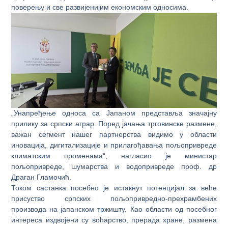
поверењу и све развијенијим економским односима.
„Унапређење односа са Јапаном представља значајну
прилику за српски аграр. Поред јачања трговинске размене,
важан сегмент нашег партнерства видимо у области
иновација, дигитализације и прилагођавања пољопривреде
климатским променама“, нагласио је министар
пољопривреде, шумарства и водопривреде проф. др
Драган Гламочић.
Током састанка посебно је истакнут потенцијал за веће
присуство српских пољопривредно-прехрамбених
производа на јапанском тржишту. Као области од посебног
интереса издвојени су воћарство, прерада хране, размена