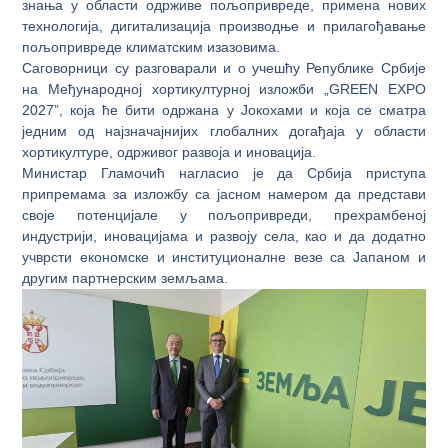
знања у области одрживе пољопривреде, примена нових
технологија, дигитализација производње и прилагођавање
пољопривреде климатским изазовима.
Саговорници су разговарали и о учешћу Републике Србије
на Међународној хортикултурној изложби „GREEN EXPO
2027”, која ће бити одржана у Јокохами и која се сматра
једним од најзначајнијих глобалних догађаја у области
хортикултуре, одрживог развоја и иновација.
Министар Гламочић нагласио је да Србија приступа
припремама за изложбу са јасном намером да представи
своје потенцијале у пољопривреди, прехрамбеној
индустрији, иновацијама и развоју села, као и да додатно
учврсти економске и институционалне везе са Јапаном и
другим партнерским земљама.