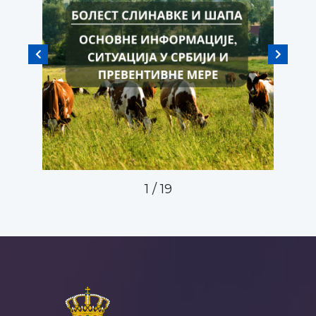
2
/
19