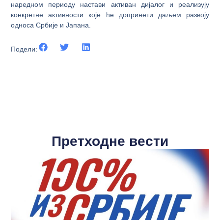
наредном периоду настави активан дијалог и реализују
конкретне активности које ће допринети даљем развоју
односа Србије и Јапана.
Подели:
Претходне вести