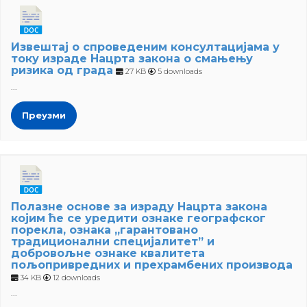
Извештај о спроведеним консултацијама у
току израде Нацрта закона о смањењу
ризика од града
27 KB
5 downloads
...
Преузми
Полазне основе за израду Нацрта закона
којим ће се уредити ознаке географског
порекла, ознака „гарантовано
традиционални специјалитет” и
добровољне ознаке квалитета
пољопривредних и прехрамбених производа
34 KB
12 downloads
...