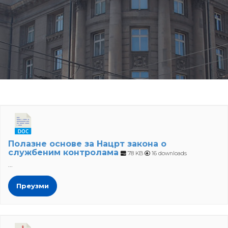
Полазне основе за Нацрт закона о
службеним контролама
78 KB
16 downloads
...
Преузми