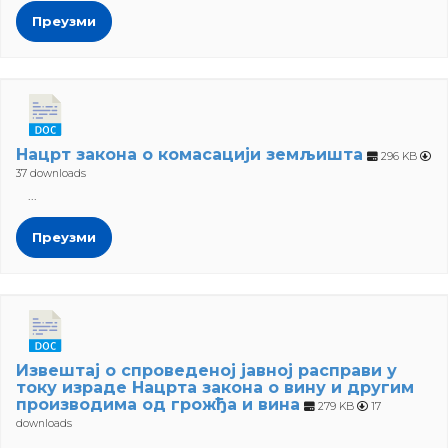
Преузми
Нацрт закона о комасацији земљишта
296 KB
37 downloads
...
Преузми
Извештај о спроведеној јавној расправи у
току израде Нацрта закона о вину и другим
производима од грожђа и вина
279 KB
17
downloads
...