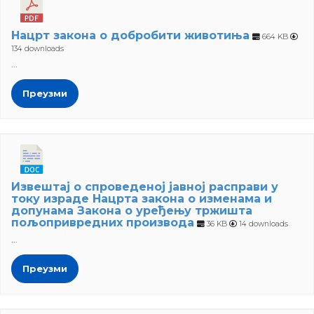
Нацрт закона о добробити животиња
664 KB
134 downloads
...
Преузми
Извештај о спроведеној јавној расправи у
току израде Нацрта закона о изменама и
допунама Закона о уређењу тржишта
пољопривредних производа
36 KB
14 downloads
...
Преузми