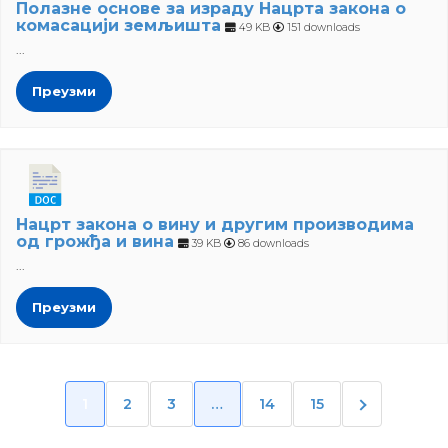
Полазне основе за израду Нацрта закона о
комасацији земљишта
49 KB
151 downloads
...
Преузми
Нацрт закона о вину и другим производима
од грожђа и вина
39 KB
86 downloads
...
Преузми
1
2
3
…
14
15