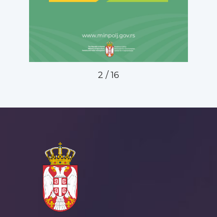
2
/
16