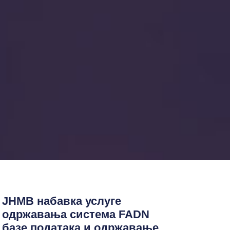
ЈНМВ набавка услуге
одржавања система FADN
базе података и одржавање