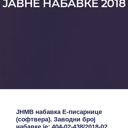
ЈАВНЕ НАБАВКЕ 2018
ЈНМВ набавка Е-писарнице
(софтвера). Заводни број
набавке је: 404-02-438/2018-02,