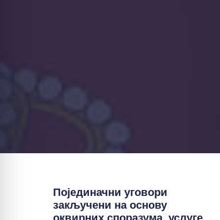
Појединачни уговори
закључени на основу
оквирних споразума, услуге