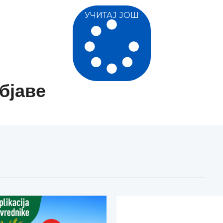
УЧИТАЈ ЈОШ
бјаве