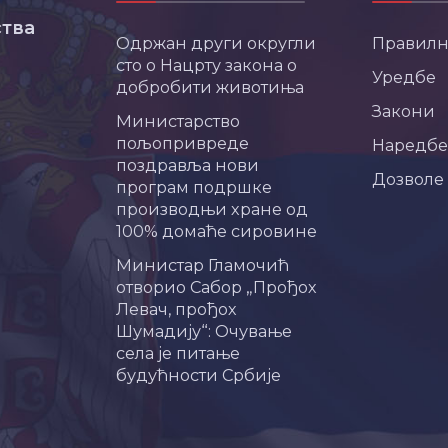
тва
Одржан други округли
Правил
сто о Нацрту закона о
Уредбе
добробити животиња
Закони
Министарство
пољопривреде
Наредбе
поздравља нови
Дозволе
програм подршке
производњи хране од
100% домаће сировине
Министар Гламочић
отворио Сабор „Прођох
Левач, прођох
Шумадију“: Очување
села је питање
будућности Србије