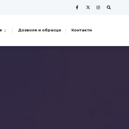
е
Дозволе и обрасци
Контакти