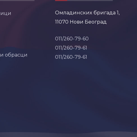
Омладинских бригада 1,
ници
11070 Нови Београд
011/260-79-60
011/260-79-61
 и обрасци
011/260-79-61