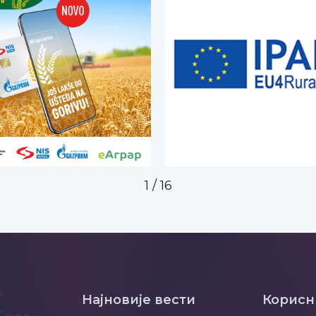
2
/
16
Најновије вести
Корисн