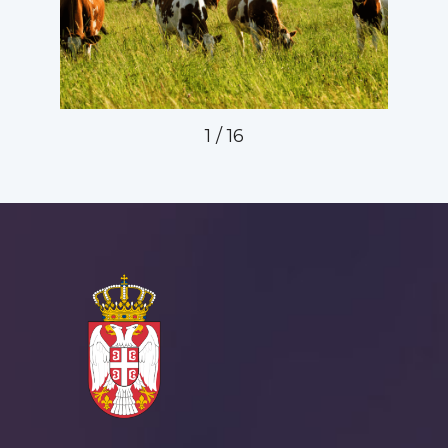
1
/
16