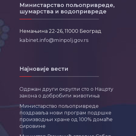
Министарство пољопривреде,
шумарства и водопривреде
Немањина 22-26, 11000 Београд
kabinet.info@minpolj.gov.rs
Најновије вести
Одржан други округли сто о Нацрту
закона о добробити животиња
Министарство пољопривреде
поздравља нови програм подршке
производњи хране од 100% домаће
сировине