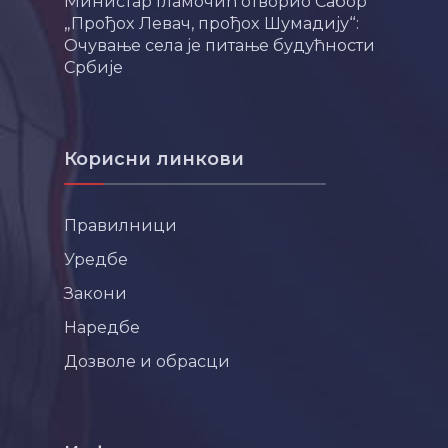
Министар Гламочић отворио Сабор
„Прођох Левач, прођох Шумадију“:
Очување села је питање будућности
Србије
Корисни линкови
Правилници
Уредбе
Закони
Наредбе
Дозволе и обрасци