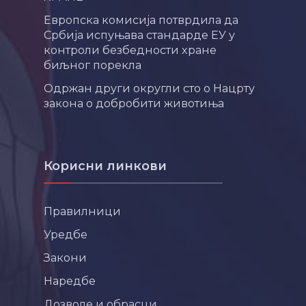
Европска комисија потврдила да
Србија испуњава стандарде ЕУ у
контроли безбедности хране
биљног порекла
Одржан други округли сто о Нацрту
закона о добробити животиња
Корисни линкови
Правилници
Уредбе
Закони
Наредбе
Дозволе и обрасци