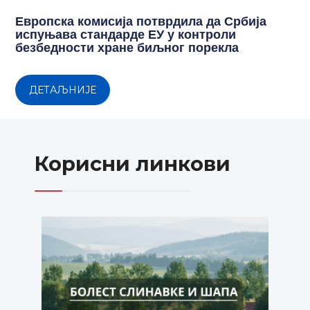
Европска комисија потврдила да Србија
испуњава стандарде ЕУ у контроли
безбедности хране биљног порекла
ДЕТАЉНИЈЕ
Корисни линкови