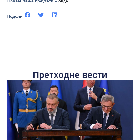
Обавештење преузети –
овде
Подели:
Претходне вести