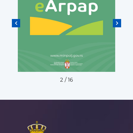
2
/
16