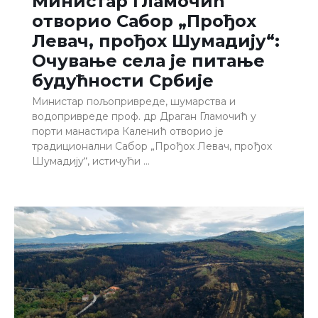
Министар Гламочић
отворио Сабор „Прођох
Левач, прођох Шумадију“:
Очување села је питање
будућности Србије
Министар пољопривреде, шумарства и
водопривреде проф. др Драган Гламочић у
порти манастира Каленић отворио је
традиционални Сабор „Прођох Левач, прођох
Шумадију“, истичући …