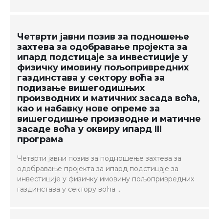
Четврти јавни позив за подношење
захтева за одобравање пројекта за
ипард подстицаје за инвестиције у
физичку имовину пољопривредних
газдинстава у сектору воћа за
подизање вишегодишњих
производних и матичних засада воћа,
као и набавку нове опреме за
вишегодишње производне и матичне
засаде воћа у оквиру ипард III
програма
Четврти јавни позив за подношење захтева за
одобравање пројекта за ипард подстицаје за
инвестиције у физичку имовину пољопривредних
газдинстава у сектору воћа …