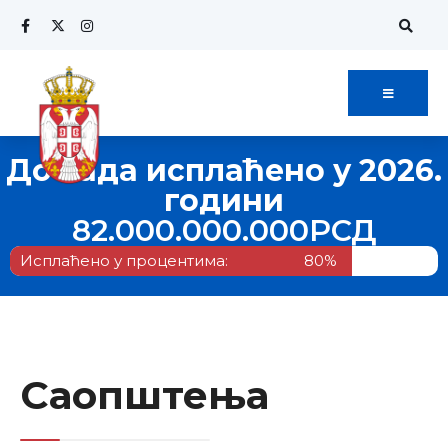
До сада исплаћено у 2026.
години
82.000.000.000
РСД
Исплаћено у процентима:
80%
Саопштења