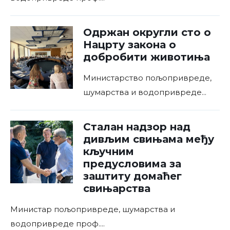
Одржан округли сто о
Нацрту закона о
добробити животиња
Министарство пољопривреде,
шумарства и водопривреде
...
Сталан надзор над
дивљим свињама међу
кључним
предусловима за
заштиту домаћег
свињарства
Министар пољопривреде, шумарства и
водопривреде проф.
...