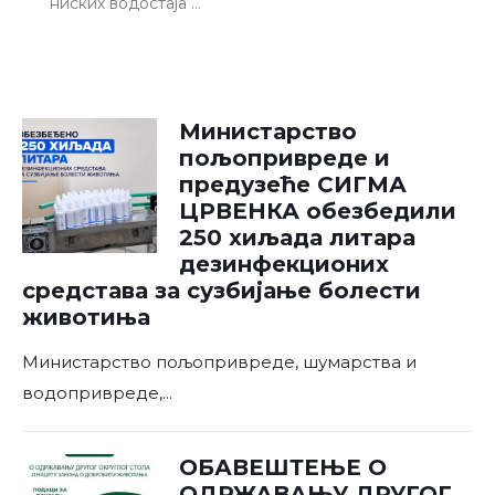
ниских водостаја …
Министарство
пољопривреде и
предузеће СИГМА
ЦРВЕНКА обезбедили
250 хиљада литара
дезинфекционих
средстава за сузбијање болести
животиња
Министарство пољопривреде, шумарства и
водопривреде,
...
ОБАВЕШТЕЊЕ О
ОДРЖАВАЊУ ДРУГОГ