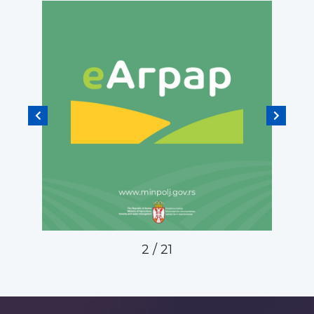
2
/
21