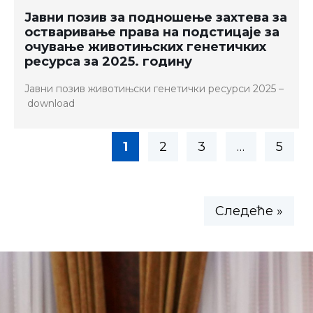
Јавни позив за подношење захтева за
остваривање права на подстицаје за
очување животињских генетичких
ресурса за 2025. годину
Јавни позив животињски генетички ресурси 2025 –
download
1
2
3
…
5
Следеће »