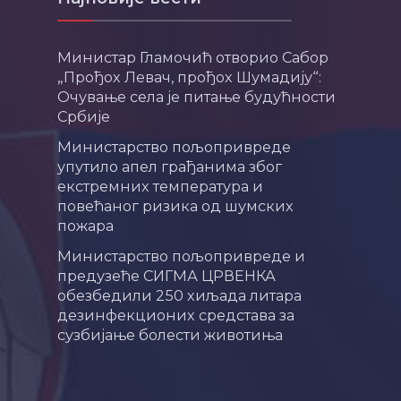
Министар Гламочић отворио Сабор
„Прођох Левач, прођох Шумадију“:
Очување села је питање будућности
Србије
Министарство пољопривреде
упутило апел грађанима због
екстремних температура и
повећаног ризика од шумских
пожара
Министарство пољопривреде и
предузеће СИГМА ЦРВЕНКА
обезбедили 250 хиљада литара
дезинфекционих средстава за
сузбијање болести животиња