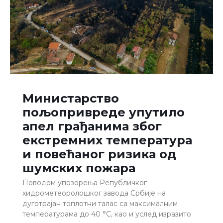
Министарство
пољопривреде упутило
апел грађанима због
екстремних температура
и повећаног ризика од
шумских пожара
Поводом упозорења Републичког
хидрометеоролошког завода Србије на
дуготрајан топлотни талас са максималним
температурама до 40 °С, као и услед изразито