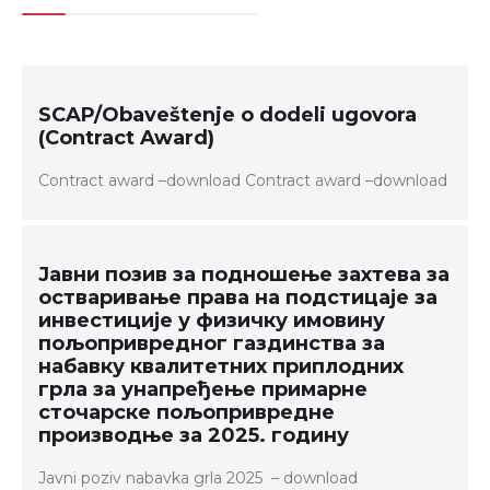
SCAP/Obaveštenje o dodeli ugovora
(Contract Award)
Contract award –download Contract award –download
Јавни позив за подношење захтева за
остваривање права на подстицаје за
инвестиције у физичку имовину
пољопривредног газдинства за
набавку квалитетних приплодних
грла за унапређење примарне
сточарске пољопривредне
производње за 2025. годину
Јavni poziv nabavka grla 2025 – download