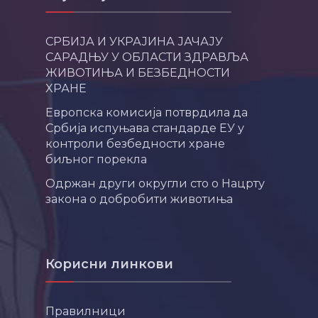
СРБИЈА И УКРАЈИНА ЈАЧАЈУ
САРАДЊУ У ОБЛАСТИ ЗДРАВЉА
ЖИВОТИЊА И БЕЗБЕДНОСТИ
ХРАНЕ
Европска комисија потврдила да
Србија испуњава стандарде ЕУ у
контроли безбедности хране
биљног порекла
Одржан други округли сто о Нацрту
закона о добробити животиња
Корисни линкови
Правилници