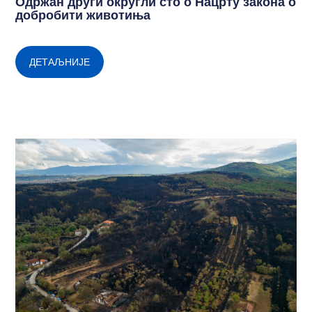
Одржан други округли сто о Нацрту закона о
добробити животиња
ДЕТАЉНИЈЕ