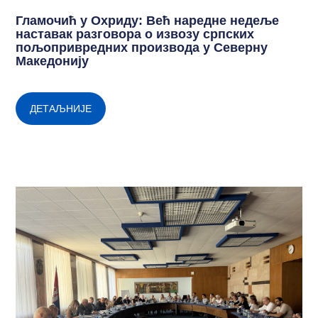
Гламочић у Охриду: Већ наредне недеље
наставак разговора о извозу српских
пољопривредних производа у Северну
Македонију
ДЕТАЉНИЈЕ