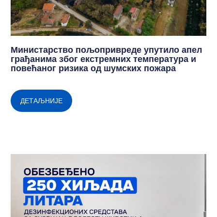
Министарство пољопривреде упутило апел
грађанима због екстремних температура и
повећаног ризика од шумских пожара
ДЕТАЉНИЈЕ