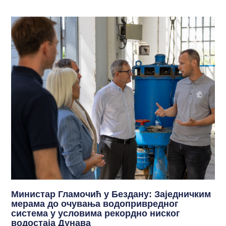
Министар Гламочић у Бездану: Заједничким
мерама до очувања водопривредног
система у условима рекордно ниског
водостаја Дунава