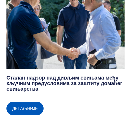
Сталан надзор над дивљим свињама међу
кључним предусловима за заштиту домаћег
свињарства
ДЕТАЉНИЈЕ