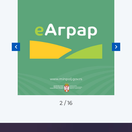
2
/
16