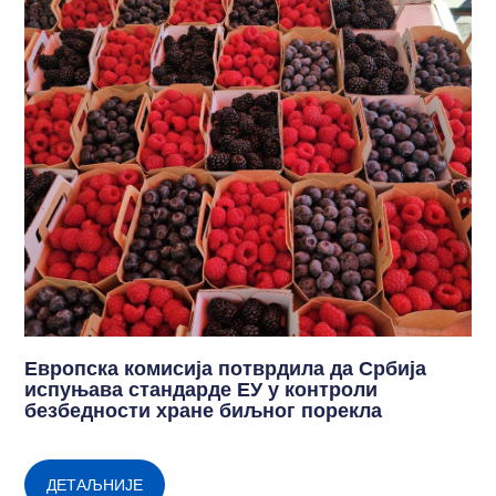
Европска комисија потврдила да Србија
испуњава стандарде ЕУ у контроли
безбедности хране биљног порекла
ДЕТАЉНИЈЕ