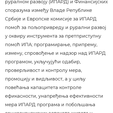
руралном развоју (ИПАРД) и Финансијских
споразума између Владе Републике
Србије и Европске комисије за ИПАРД
помоћ за пољопривреду и рурални развој
у оквиру инструмента за претприступну
помоћ ИПА; програмирање, припрему,
измену, спровођење и надзор над ИПАРД
програмом, укључујући одабир,
проверљивост и контролу мера,
промоцију и видљивост, a у циљу
повећања капацитета контроле
ефикасности, унапређења ефективности
мерa ИПАРД програма и побољшања