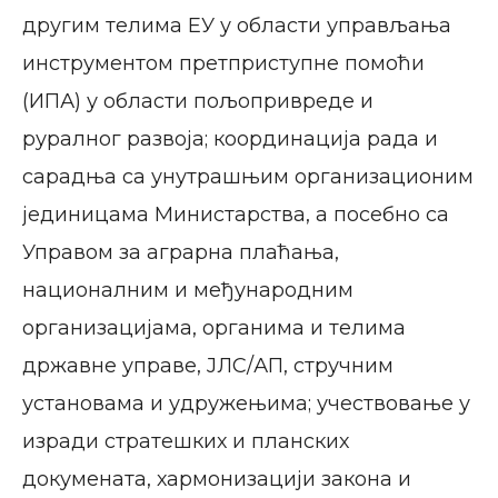
другим телима ЕУ у области управљања
инструментом претприступне помоћи
(ИПА) у области пољопривреде и
руралног развоја; координација рада и
сарадња са унутрашњим организационим
јединицама Министарства, а посебно са
Управом за аграрна плаћања,
националним и међународним
организацијама, органима и телима
државне управе, ЈЛС/АП, стручним
установама и удружењима; учествовање у
изради стратешких и планских
докумената, хармонизацији закона и