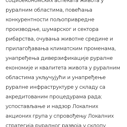
социоекономских аспеката живота у
руралним областима, повећања
конкурентности пољопривредне
производње, шумарског и сектора
рибарства, очувања животне средине и
прилагођавања климатским променама,
унапређења диверзификације руралне
економије и квалитета живота у руралним
областима укључујући и унапређење
руралне инфраструктуре у складу са
акредитованим процедурама рада;
успостављање и надзор Локалних
акционих група у спровођењу Локалних
стратегија руралног развоја у склопу