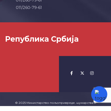
011/260-79-61
011/260-79-61
Република Србија
© 2025 Министарство пољопривреде, шумарства и
водопривреде -
Izrada Websajta
TeachR.