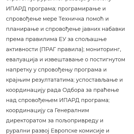
ИПАРД програма; програмирање и
спровођење мере Техничка помоћ и
планирање и спровођење јавних набавки
према правилима ЕУ за спољашње
активности (ПРАГ правила); мониторинг,
евалуација и извештавање о постигнутом
напретку у спровођењу програма и
крајњим резултататима; успостављање и
координацију рада Одбора за праћење
над спровођењем ИПАРД програма;
координацију са Генералним
директоратом за пољопривреду и
рурални развој Европске комисије и