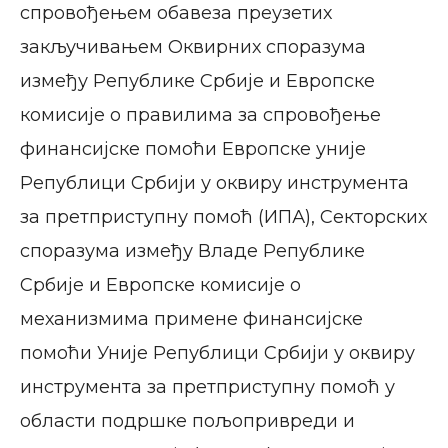
спровођењем обавеза преузетих
закључивањем Оквирних споразума
између Републике Србије и Европске
комисије о правилима за спровођење
финансијске помоћи Европске уније
Републици Србији у оквиру инструмента
за претприступну помоћ (ИПА), Секторских
споразума између Владе Републике
Србије и Европске комисије о
механизмима примене финансијске
помоћи Уније Републици Србији у оквиру
инструмента за претприступну помоћ у
области подршке пољопривреди и