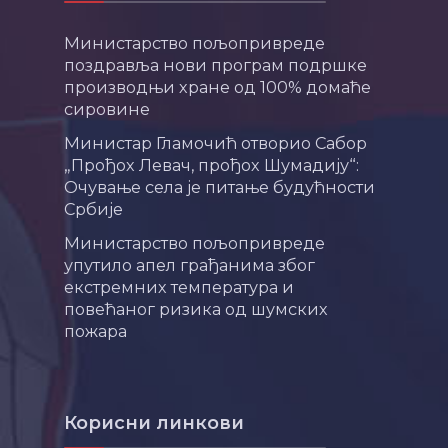
Министарство пољопривреде
поздравља нови програм подршке
производњи хране од 100% домаће
сировине
Министар Гламочић отворио Сабор
„Прођох Левач, прођох Шумадију“:
Очување села је питање будућности
Србије
Министарство пољопривреде
упутило апел грађанима због
екстремних температура и
повећаног ризика од шумских
пожара
Корисни линкови