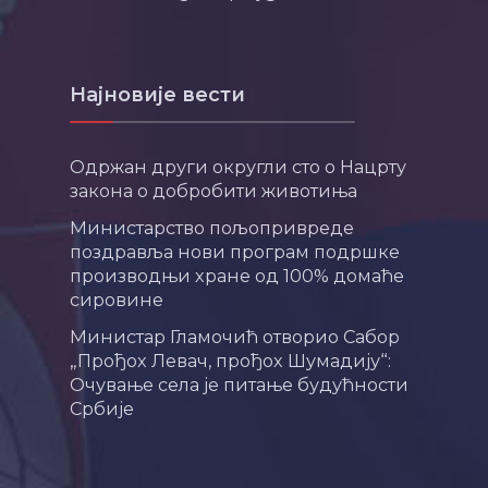
Најновије вести
Одржан други округли сто о Нацрту
закона о добробити животиња
Министарство пољопривреде
поздравља нови програм подршке
производњи хране од 100% домаће
сировине
Министар Гламочић отворио Сабор
„Прођох Левач, прођох Шумадију“:
Очување села је питање будућности
Србије