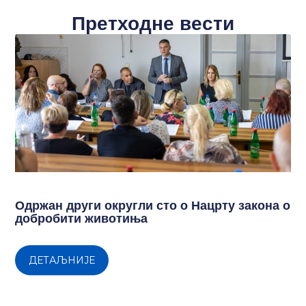
Претходне вести
Одржан други округли сто о Нацрту закона о
добробити животиња
ДЕТАЉНИЈЕ