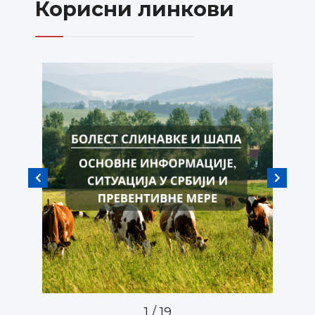
Корисни линкови
1
/
19