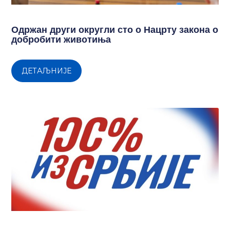
Одржан други округли сто о Нацрту закона о
добробити животиња
ДЕТАЉНИЈЕ