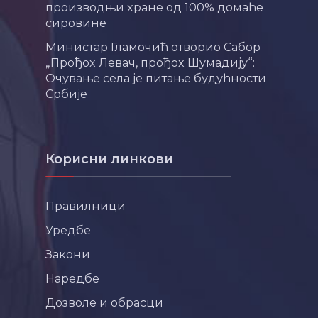
производњи хране од 100% домаће
сировине
Министар Гламочић отворио Сабор
„Прођох Левач, прођох Шумадију“:
Очување села је питање будућности
Србије
Корисни линкови
Правилници
Уредбе
Закони
Наредбе
Дозволе и обрасци