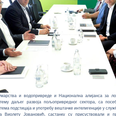
марства и водопривреде и Национална алијанса за ло
тему даљег развоја пољопривредног сектора, са посе
тема подстицаја и употребу вештачке интелигенције у слу
а Виолету Јовановић, састанку су присуствовали и п