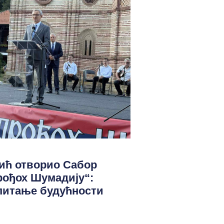
ић отворио Сабор
рођох Шумадију“:
 питање будућности