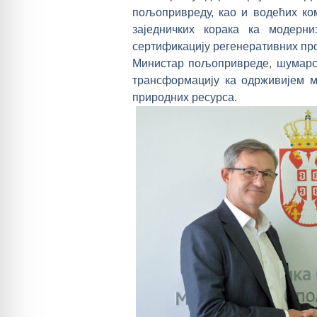
пољопривреду, као и водећих ком
заједничких корака ка модерни
сертификацију регенеративних пр
Министар пољопривреде, шумарст
трансформацију ка одрживијем м
природних ресурса.