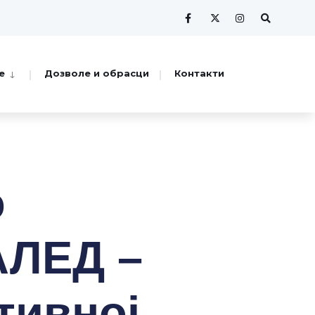
е
Дозволе и обрасци
Контакти
о
АЛЕД –
тивној