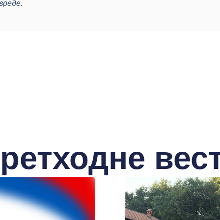
вреде.
ретходне вес