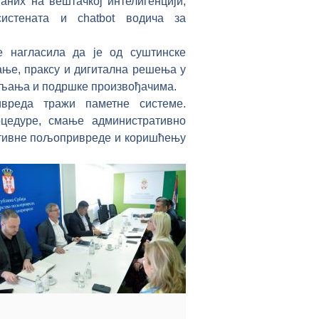
аних на вештачкој интелигенцији,
систената и chatbot водича за
е нагласила да је од суштинске
ање, праксу и дигитална решења у
љања и подршке произвођачима.
вреда тражи паметне системе.
оцедуре, смање административно
ативне пољопривреде и коришћењу