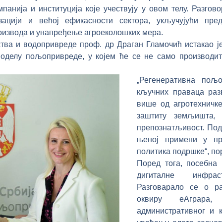
панија и институција које учествују у овом телу. Разго
зацији и већој ефикасности сектора, укључујући пред
оизвода и унапређење агроеколошких мера.
ва и водопривреде проф. др Драган Гламочић истакао је
оделу пољопривреде, у којем ће се не само производи
„Регенеративна пољ
кључних праваца раз
више од агротехничке 
заштиту земљишта,
препознатљивост. По
њеној примени у пр
политика подршке“, по
Поред тога, посебна
дигиталне инфра
Разговарало се о ра
оквиру еАграра, 
административног и к