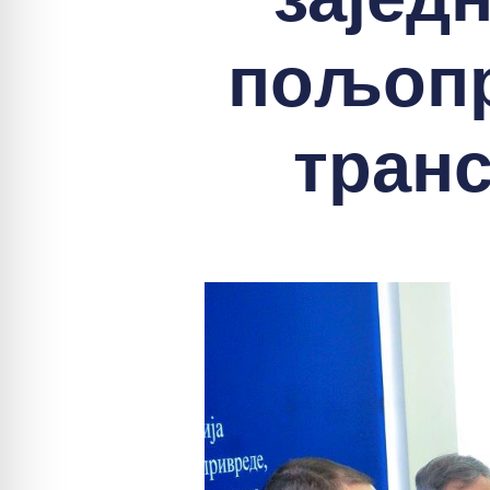
пољопр
тран