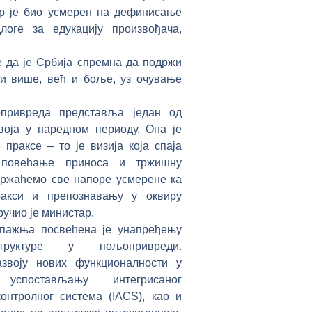
вор је био усмерен на дефинисање
логе за едукацију произвођача,
 да је Србија спремна да подржи
ти више, већ и боље, уз очување
опривреда представља један од
воја у наредном периоду. Она је
праксе – то је визија која спаја
 повећање приноса и тржишну
држаћемо све напоре усмерене ка
акси и препознавању у оквиру
ручио је министар.
 пажња посвећена је унапређењу
структуре у пољопривреди.
звоју нових функционалности у
успостављању интегрисаног
онтролног система (IACS), као и