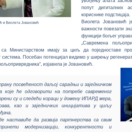
увођењу алата заснов
попут дигиталних а
кориснике подстицаја.
Виолета Јовановић ј
ћ и Виолета Јовановић
важности повезати зн
функцији бољег управ
„Савремена пољопри
 са Министарством имају за циљ да поједноставе пр
ст система. Посебан потенцијал видимо у ширењу регенер
пољопривредника“, изјавила је Јовановић.
рану посвећеност даљој сарадњи и заједничком
а које ће одговорити на потребе савременог
орени су и следећи кораци у домену ИПАРД мера,
права, као и заједничких иницијатива у циљу
ђача.
е наставиће да развија партнерства са свим
ринети модернизацији, конкурентности и