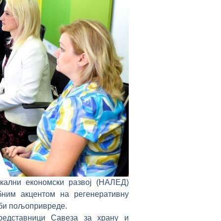
кални економски развој (НАЛЕД)
бним акцентом на регенеративну
жби пољопривреде.
редставници Савеза за храну и