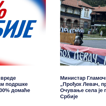
ивреде
Министар Гламоч
ам подршке
„Прођох Левач, п
100% домаће
Очување села је
Србије