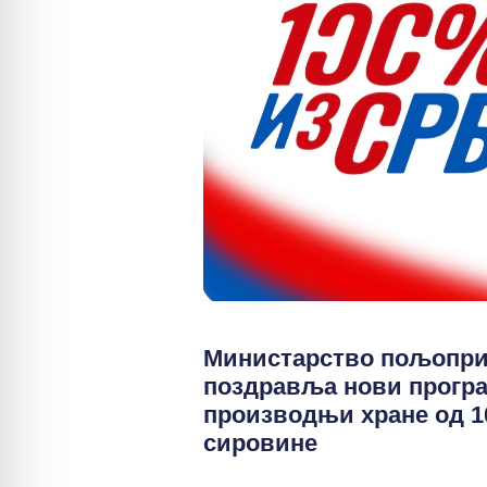
Министарство пољопр
поздравља нови прогр
производњи хране од 
сировине