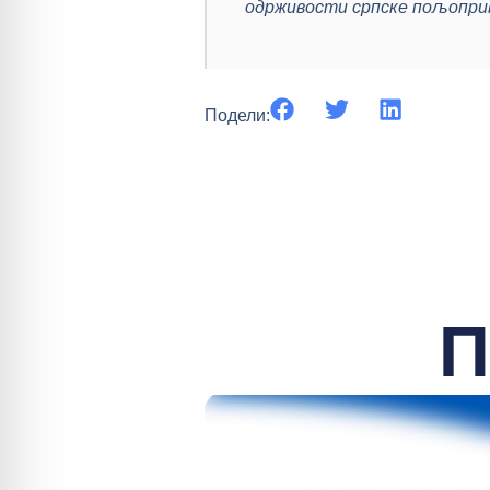
одрживости српске пољопри
Подели:
П