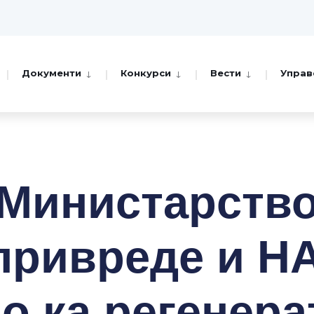
Документи
Конкурси
Вести
Управ
Министарств
ривреде и Н
но ка регенера