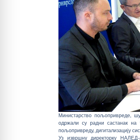
Министарство пољопривреде, шу
одржали су радни састанак на 
пољопривреду, дигитализацију сис
Уз извршну директорку НАЛЕД-