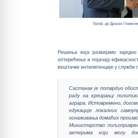
Проф. др Драган Гламочи
Решења која развијамо заједно
оптерећење и појачају ефикасно
вештачке интелигенције у служби 
Састанак је потврдио обост
раду на креирању политик
аграра. Истовремено, догов
едукације локалних самоу
оснаживања домаћих произво
Министарство пољопривред
актерима који могу доп