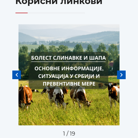
Корисни линкови
2
/
19