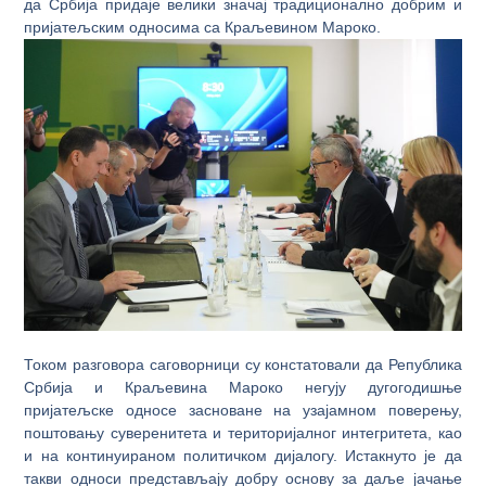
да Србија придаје велики значај традиционално добрим и
пријатељским односима са Краљевином Мароко.
Током разговора саговорници су констатовали да Република
Србија и Краљевина Мароко негују дугогодишње
пријатељске односе засноване на узајамном поверењу,
поштовању суверенитета и територијалног интегритета, као
и на континуираном политичком дијалогу. Истакнуто је да
такви односи представљају добру основу за даље јачање