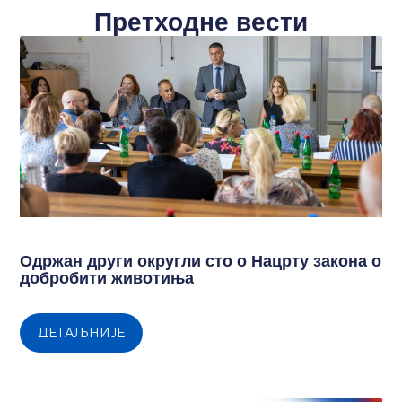
Претходне вести
Одржан други округли сто о Нацрту закона о
добробити животиња
ДЕТАЉНИЈЕ