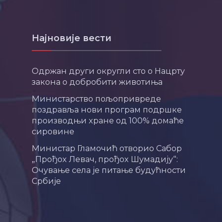
Најновије вести
Одржан други округли сто о Нацрту
закона о добробити животиња
Министарство пољопривреде
поздравља нови програм подршке
производњи хране од 100% домаће
сировине
Министар Гламочић отворио Сабор
„Прођох Левач, прођох Шумадију“:
Очување села је питање будућности
Србије