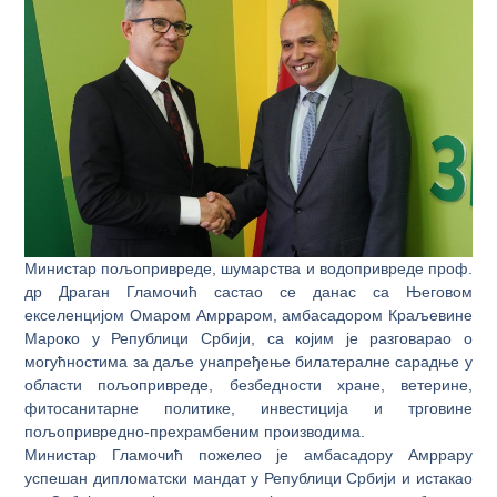
Министар пољопривреде, шумарства и водопривреде проф.
др Драган Гламочић састао се данас са Његовом
екселенцијом Омаром Амрраром, амбасадором Краљевине
Мароко у Републици Србији, са којим је разговарао о
могућностима за даље унапређење билатералне сарадње у
области пољопривреде, безбедности хране, ветерине,
фитосанитарне политике, инвестиција и трговине
пољопривредно-прехрамбеним производима.
Министар Гламочић пожелео је амбасадору Амррару
успешан дипломатски мандат у Републици Србији и истакао