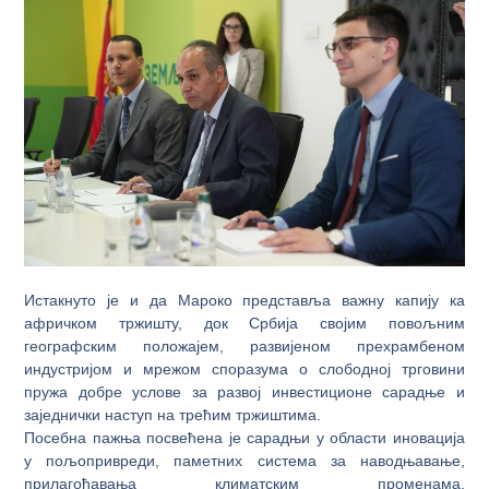
Истакнуто је и да Мароко представља важну капију ка
афричком тржишту, док Србија својим повољним
географским положајем, развијеном прехрамбеном
индустријом и мрежом споразума о слободној трговини
пружа добре услове за развој инвестиционе сарадње и
заједнички наступ на трећим тржиштима.
Посебна пажња посвећена је сарадњи у области иновација
у пољопривреди, паметних система за наводњавање,
прилагођавања климатским променама,