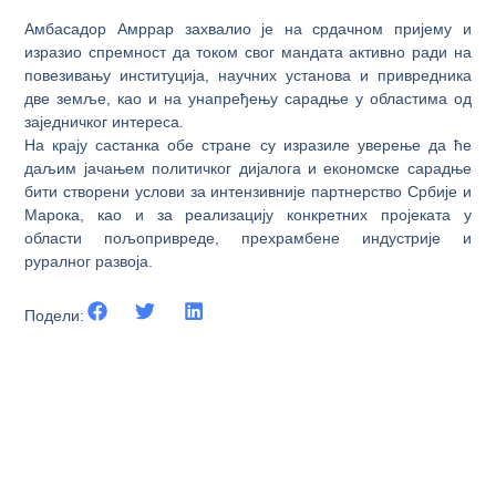
Амбасадор Амррар захвалио је на срдачном пријему и
изразио спремност да током свог мандата активно ради на
повезивању институција, научних установа и привредника
две земље, као и на унапређењу сарадње у областима од
заједничког интереса.
На крају састанка обе стране су изразиле уверење да ће
даљим јачањем политичког дијалога и економске сарадње
бити створени услови за интензивније партнерство Србије и
Марока, као и за реализацију конкретних пројеката у
области пољопривреде, прехрамбене индустрије и
руралног развоја.
Подели: