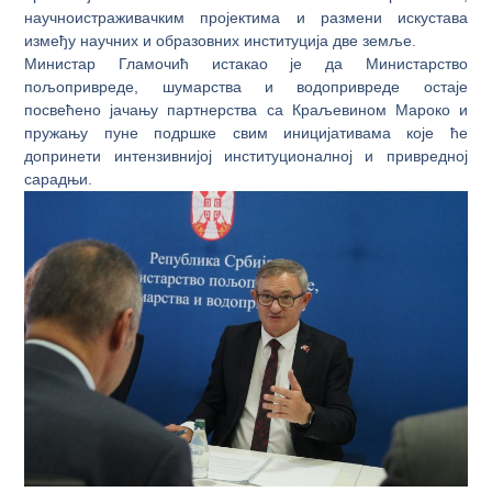
научноистраживачким пројектима и размени искустава
између научних и образовних институција две земље.
Министар Гламочић истакао је да Министарство
пољопривреде, шумарства и водопривреде остаје
посвећено јачању партнерства са Краљевином Мароко и
пружању пуне подршке свим иницијативама које ће
допринети интензивнијој институционалној и привредној
сарадњи.