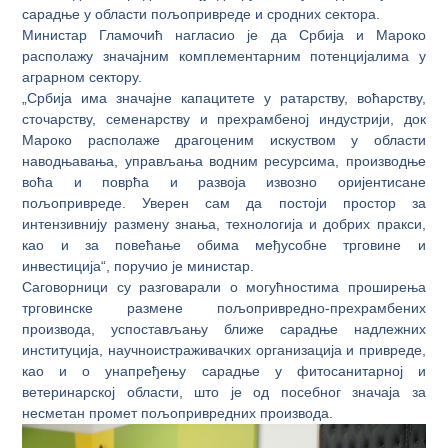
сарадње у области пољопривреде и сродних сектора.
Министар Гламочић нагласио је да Србија и Мароко
располажу значајним комплементарним потенцијалима у
аграрном сектору.
„Србија има значајне капацитете у ратарству, воћарству,
сточарству, семенарству и прехрамбеној индустрији, док
Мароко располаже драгоценим искуством у области
наводњавања, управљања водним ресурсима, производње
воћа и поврћа и развоја извозно оријентисане
пољопривреде. Уверен сам да постоји простор за
интензивнију размену знања, технологија и добрих пракси,
као и за повећање обима међусобне трговине и
инвестиција“, поручио је министар.
Саговорници су разговарали о могућностима проширења
трговинске размене пољопривредно-прехрамбених
производа, успостављању ближе сарадње надлежних
институција, научноистраживачких организација и привреде,
као и о унапређењу сарадње у фитосанитарној и
ветеринарској области, што је од посебног значаја за
несметан промет пољопривредних производа.