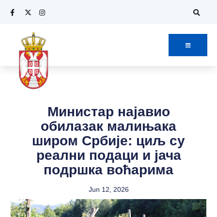
Министар најавио
обилазак малињака
широм Србије: циљ су
реални подаци и јача
подршка воћарима
Jun 12, 2026