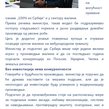
на
могућност
примене
ознаке „100% из Србије“ и у сектору малине.
Према речима министра, такав модел би подразумевао
потпуну следљивост порекла и јасно раздвајање домаћег
производа од увозне робе.
Циљ је додатно јачање поверења купаца и очување
позиције српске малине на међународном тржишту.
Министар је подсетио да Србија више није једини велики
играч у производњи малине и да се последњих година
појачала конкуренција из Пољске, Украјине, Чилеа и
земаља региона.
Без инвестиција нема конкурентности
Говорећи о будућности производње, министар је поручио да
ће држава наставити са мерама подршке, али да је
неопходно да инвестиције буду усмерене у модернизацију
производње.
Подсетио је да произвођачима стоје на располагању мере
за подизање нових засада, набавку механизације, системе
за наводњавање, противградну заштиту, осигурање, као и