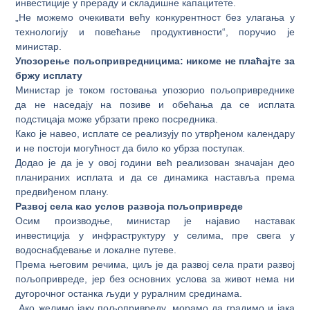
инвестиције у прераду и складишне капацитете.
„Не можемо очекивати већу конкурентност без улагања у
технологију и повећање продуктивности“, поручио је
министар.
Упозорење пољопривредницима: никоме не плаћајте за
бржу исплату
Министар је током гостовања упозорио пољопривреднике
да не наседају на позиве и обећања да се исплата
подстицаја може убрзати преко посредника.
Како је навео, исплате се реализују по утврђеном календару
и не постоји могућност да било ко убрза поступак.
Додао је да је у овој години већ реализован значајан део
планираних исплата и да се динамика наставља према
предвиђеном плану.
Развој села као услов развоја пољопривреде
Осим производње, министар је најавио наставак
инвестиција у инфраструктуру у селима, пре свега у
водоснабдевање и локалне путеве.
Према његовим речима, циљ је да развој села прати развој
пољопривреде, јер без основних услова за живот нема ни
дугорочног останка људи у руралним срединама.
„Ако желимо јаку пољопривреду, морамо да градимо и јака