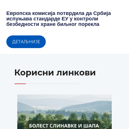
Европска комисија потврдила да Србија
испуњава стандарде ЕУ у контроли
безбедности хране биљног порекла
ДЕТАЉНИЈЕ
Корисни линкови