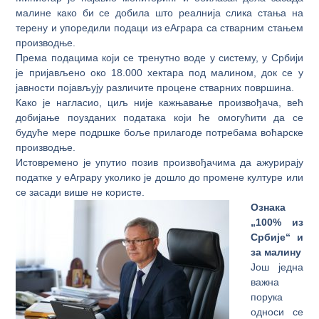
малине како би се добила што реалнија слика стања на
терену и упоредили подаци из еАграра са стварним стањем
производње.
Према подацима који се тренутно воде у систему, у Србији
је пријављено око 18.000 хектара под малином, док се у
јавности појављују различите процене стварних површина.
Како је нагласио, циљ није кажњавање произвођача, већ
добијање поузданих података који ће омогућити да се
будуће мере подршке боље прилагоде потребама воћарске
производње.
Истовремено је упутио позив произвођачима да ажурирају
податке у еАграру уколико је дошло до промене културе или
се засади више не користе.
Ознака
„100% из
Србије“ и
за малину
Још једна
важна
порука
односи се