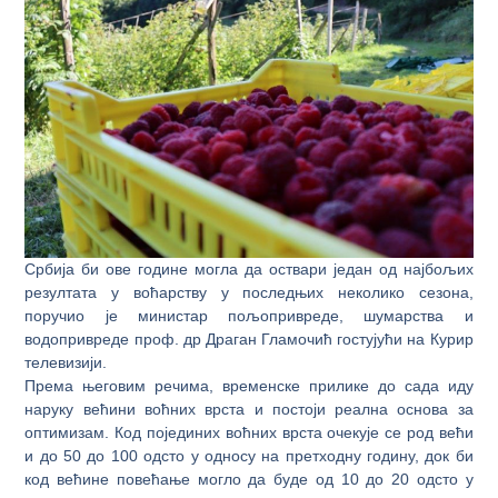
Србија би ове године могла да оствари један од најбољих
резултата у воћарству у последњих неколико сезона,
поручио је министар пољопривреде, шумарства и
водопривреде проф. др Драган Гламочић гостујући на Курир
телевизији.
Према његовим речима, временске прилике до сада иду
наруку већини воћних врста и постоји реална основа за
оптимизам. Код појединих воћних врста очекује се род већи
и до 50 до 100 одсто у односу на претходну годину, док би
код већине повећање могло да буде од 10 до 20 одсто у