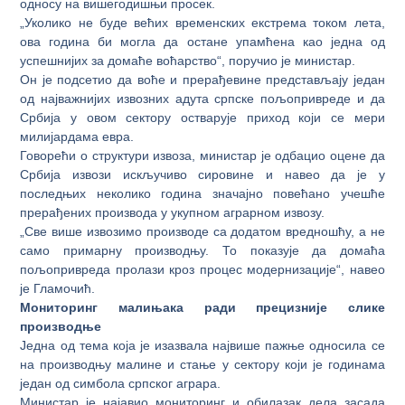
односу на вишегодишњи просек.
„Уколико не буде већих временских екстрема током лета,
ова година би могла да остане упамћена као једна од
успешнијих за домаће воћарство“, поручио је министар.
Он је подсетио да воће и прерађевине представљају један
од најважнијих извозних адута српске пољопривреде и да
Србија у овом сектору остварује приход који се мери
милијардама евра.
Говорећи о структури извоза, министар је одбацио оцене да
Србија извози искључиво сировине и навео да је у
последњих неколико година значајно повећано учешће
прерађених производа у укупном аграрном извозу.
„Све више извозимо производе са додатом вредношћу, а не
само примарну производњу. То показује да домаћа
пољопривреда пролази кроз процес модернизације“, навео
је Гламочић.
Мониторинг малињака ради прецизније слике
производње
Једна од тема која је изазвала највише пажње односила се
на производњу малине и стање у сектору који је годинама
један од симбола српског аграра.
Министар је најавио мониторинг и обилазак дела засада