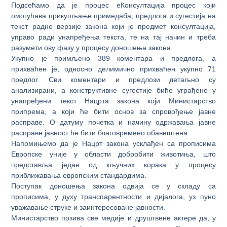
Подсећамо да је процес еКонсултација процес који
омогућава прикупљање примедаба, предлога и сугестија на
текст радне верзије закона који је предмет консултација,
управо ради унапређења текста, те на тај начин и треба
разумети ову фазу у процесу доношења закона.
Укупно је примљено 389 коментара и предлога, а
прихваћен је, односно делимично прихваћен укупно 71
предлог. Сви коментари и предлози детаљно су
анализирани, а конструктивне сугестије биће уграђене у
унапређени текст Нацрта закона који Министарство
припрема, а који ће бити основ за спровођење јавне
расправе. О датуму почетка и начину одржавања јавне
расправе јавност ће бити благовремено обавештена.
Напомињемо да је Нацрт закона усклађен са прописима
Европске уније у области добробити животиња, што
представља један од кључних корака у процесу
приближавања европским стандардима.
Поступак доношења закона одвија се у складу са
прописима, у духу транспарентности и дијалога, уз пуно
уважавање струке и заинтересоване јавности.
Министарство позива све медије и друштвене актере да, у