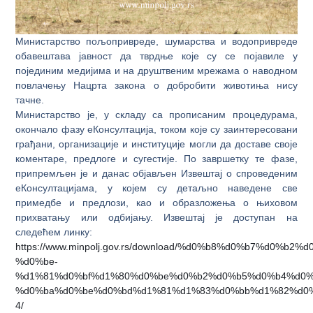
Министарство пољопривреде, шумарства и водопривреде
обавештава јавност да тврдње које су се појавиле у
појединим медијима и на друштвеним мрежама о наводном
повлачењу Нацрта закона о добробити животиња нису
тачне.
Министарство је, у складу са прописаним процедурама,
окончало фазу еКонсултација, током које су заинтересовани
грађани, организације и институције могли да доставе своје
коментаре, предлоге и сугестије. По завршетку те фазе,
припремљен је и данас објављен Извештај о спроведеним
еКонсултацијама, у којем су детаљно наведене све
примедбе и предлози, као и образложења о њиховом
прихватању или одбијању. Извештај је доступан на
следећем линку:
https://www.minpolj.gov.rs/download/%d0%b8%d0%b7%d0%
%d0%be-
%d1%81%d0%bf%d1%80%d0%be%d0%b2%d0%b5%d0%b4%d0%
%d0%ba%d0%be%d0%bd%d1%81%d1%83%d0%bb%d1%82%d0
4/