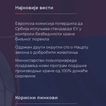
Најновије вести
Европска комисија потврдила да
Србија испуњава стандарде ЕУ у
контроли безбедности хране
биљног порекла
Одржан други округли сто о Нацрту
закона о добробити животиња
Министарство пољопривреде
поздравља нови програм подршке
производњи хране од 100% домаће
сировине
Корисни линкови