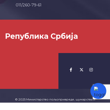
011/260-79-61
Република Србија
© 2025 Министарство пољопривреде, шумарства и
водопривреде -
Izrada Websajta
TeachR.