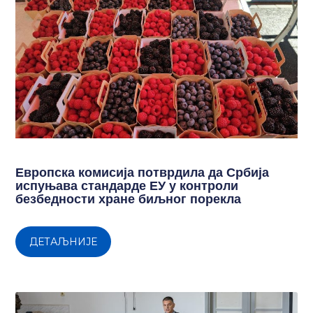
Европска комисија потврдила да Србија
испуњава стандарде ЕУ у контроли
безбедности хране биљног порекла
ДЕТАЉНИЈЕ