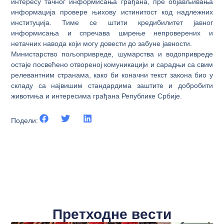
интересу тачног информисања грађана, пре објављивања
информација провере њихову истинитост код надлежних
институција. Тиме се штити кредибилитет јавног
информисања и спречава ширење непроверених и
нетачних навода који могу довести до забуне јавности.
Министарство пољопривреде, шумарства и водопривреде
остаје посвећено отвореној комуникацији и сарадњи са свим
релевантним странама, како би коначни текст закона био у
складу са највишим стандардима заштите и добробити
животиња и интересима грађана Републике Србије.
Подели:
Претходне вести