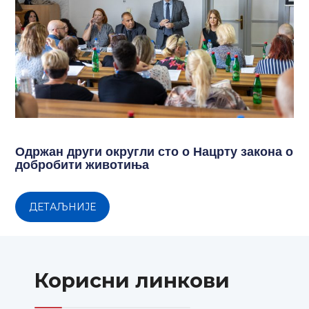
Одржан други округли сто о Нацрту закона о
добробити животиња
ДЕТАЉНИЈЕ
Корисни линкови