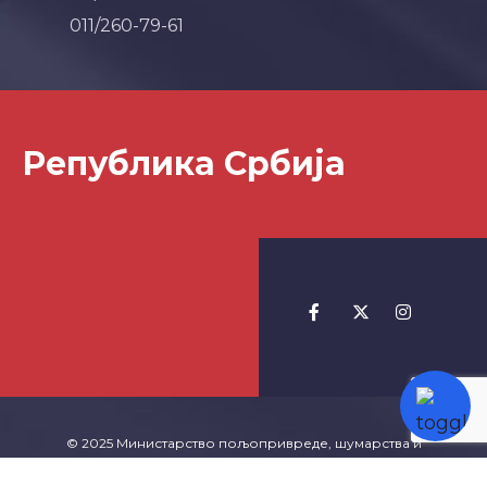
011/260-79-61
Република Србија
© 2025 Министарство пољопривреде, шумарства и
водопривреде -
Izrada Websajta
TeachR.