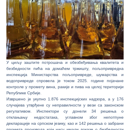
У циљу заштите потрошача и обезбеђивања квалитета и
безбедности пића на домаћем тржишту, пољопривредна
инспекција Министарства пољопривреде, шумарства и
водопривреде спровела је током 2025. године појачане
контроле у промету вина, ракије и пива на целој територији
Републике Србије.
Извршено је укупно 1.876 инспекцијских надзора, а у 176
случајева утврђене су неправилности у вези са законском
регулативом. Инспектори су донели 34 решења о
отклањању недостатака, углавном због непотпуне
декларације на српском језику, као и 142 решења о забрани
промета производа који нису имали доказе о безбедности