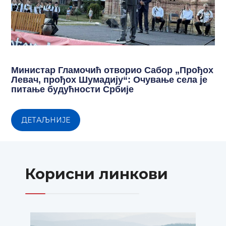
Министар Гламочић отворио Сабор „Прођох
Левач, прођох Шумадију“: Очување села је
питање будућности Србије
ДЕТАЉНИЈЕ
Корисни линкови