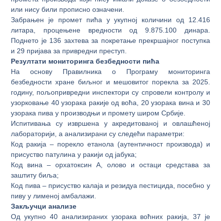
или нису били прописно означени.
Забрањен је промет пића у укупној количини од 12.416
литара, процењене вредности од 9.875.100 динара.
Поднето је 136 захтева за покретање прекршајног поступка
и 29 пријава за привредни преступ.
Резултати мониторинга безбедности пића
На основу Правилника о Програму мониторинга
безбедности хране биљног и мешовитог порекла за 2025.
годину, пољопривредни инспектори су спровели контролу и
узорковање 40 узорака ракије од воћа, 20 узорака вина и 30
узорака пива у производњи и промету широм Србије.
Испитивања су извршена у акредитованој и овлашћеној
лабораторији, а анализирани су следећи параметри:
Код ракија – порекло етанола (аутентичност производа) и
присуство патулина у ракији од јабука;
Код вина – орхатоксин А, олово и остаци средстава за
заштиту биља;
Код пива – присуство калаја и резидуа пестицида, посебно у
пиву у лименој амбалажи.
Закључци анализе
Од укупно 40 анализираних узорака воћних ракија, 37 је