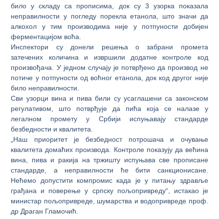
било у складу са прописима, док су 3 узорка показала
неправилности у погледу порекла етанола, што значи да
алкохол у тим производима није у потпуности добијен
ферментацијом воћа.
Инспектори су донели решења о забрани промета
затечених количина и извршили додатне контроле код
произвођача. У једном случају је потврђено да производ не
потиче у потпуности од воћног етанола, док код другог није
било неправилности.
Сви узорци вина и пива били су усаглашени са законском
регулативом, што потврђује да пића која се налазе у
легалном промету у Србији испуњавају стандарде
безбедности и квалитета.
„Наш приоритет је безбедност потрошача и очување
квалитета домаћих производа. Контроле показују да већина
вина, пива и ракија на тржишту испуњава све прописане
стандарде, а неправилности ће бити санкционисане.
Нећемо допустити компромис када је у питању здравље
грађана и поверење у српску пољопривреду“, истакао је
министар пољопривреде, шумарства и водопривреде проф.
др Драган Гламочић.