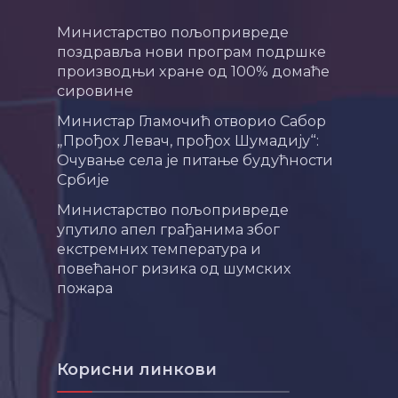
Министарство пољопривреде
поздравља нови програм подршке
производњи хране од 100% домаће
сировине
Министар Гламочић отворио Сабор
„Прођох Левач, прођох Шумадију“:
Очување села је питање будућности
Србије
Министарство пољопривреде
упутило апел грађанима због
екстремних температура и
повећаног ризика од шумских
пожара
Корисни линкови