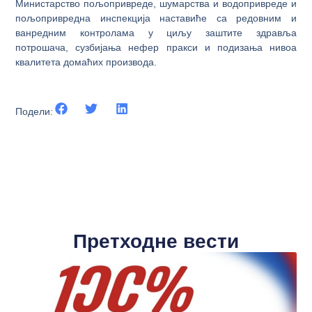
Министарство пољопривреде, шумарства и водопривреде и
пољопривредна инспекција наставиће са редовним и
ванредним контролама у циљу заштите здравља
потрошача, сузбијања нефер пракси и подизања нивоа
квалитета домаћих производа.
Подели:
Претходне вести