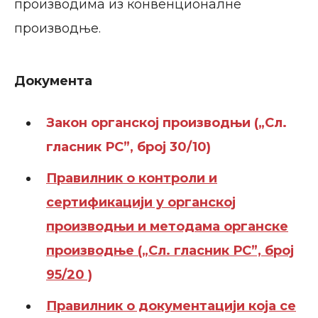
производима из конвенционалне
производње.
Документа
Закон органској производњи („Сл.
гласник РС”, број 30/10)
Правилник о контроли и
сертификацији у органској
производњи и методама органске
производње („Сл. гласник РС”, број
95/20 )
Правилник о документацији која се