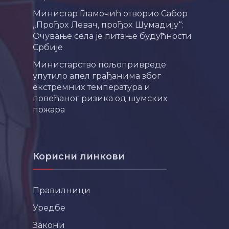
Министар Гламочић отворио Сабор
„Прођох Левач, прођох Шумадију“:
Очување села је питање будућности
Србије
Министарство пољопривреде
упутило апел грађанима због
екстремних температура и
повећаног ризика од шумских
пожара
Корисни линкови
Правилници
Уредбе
Закони