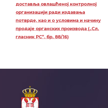
доставља овлашћеној контролној
организацији ради издавања
потврде, као и о условима и начину
продаје органских производа
(„Сл.
гласник РС”, бр. 88/16)