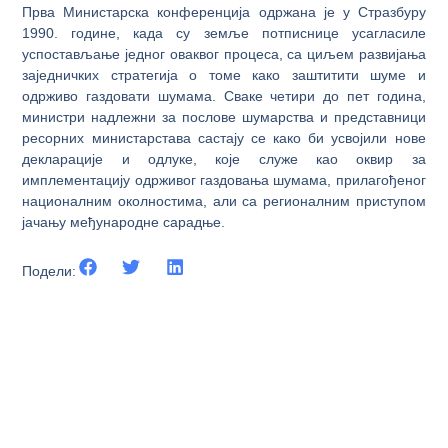
Прва Министарска конференција одржана је у Стразбуру
1990. године, када су земље потписнице усагласиле
успостављање једног оваквог процеса, са циљем развијања
заједничких стратегија о томе како заштитити шуме и
одрживо газдовати шумама. Сваке четири до пет година,
министри надлежни за послове шумарства и представници
ресорних министарстава састају се како би усвојили нове
декларације и одлуке, које служе као оквир за
имплементацију одрживог газдовања шумама, прилагођеног
националним околностима, али са регионалним приступом
јачању међународне сарадње.
Подели: