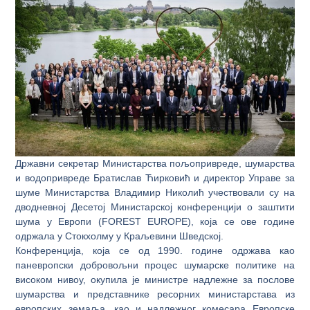
Државни секретар Министарства пољопривреде, шумарства
и водопривреде Братислав Ћирковић и директор Управе за
шуме Министарства Владимир Николић учествовали су на
дводневној Десетој Министарској конференцији о заштити
шума у Европи (FOREST EUROPE), која се ове године
одржала у Стокхолму у Краљевини Шведској.
Конференција, која се од 1990. године одржава као
паневропски добровољни процес шумарске политике на
високом нивоу, окупила је министре надлежне за послове
шумарства и представнике ресорних министарстава из
европских земаља, као и надлежног комесара Европске