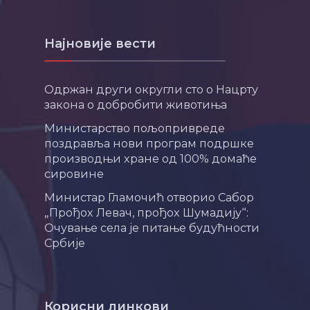
Најновије вести
Одржан други округли сто о Нацрту
закона о добробити животиња
Министарство пољопривреде
поздравља нови програм подршке
производњи хране од 100% домаће
сировине
Министар Гламочић отворио Сабор
„Прођох Левач, прођох Шумадију“:
Очување села је питање будућности
Србије
Корисни линкови