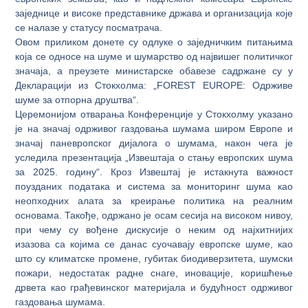
заједнице и високе представнике држава и организација које
се налазе у статусу посматрача.
Овом приликом донете су одлуке о заједничким питањима
која се односе на шуме и шумарство од највишег политичког
значаја, а преузете министарске обавезе садржане су у
Декларацији из Стокхолма: „FOREST EUROPE: Одрживе
шуме за отпорна друштва“.
Церемонијом отварања Конференције у Стокхолму указано
је на значај одрживог газдовања шумама широм Европе и
значај паневропског дијалога о шумама, након чега је
уследила презентација „Извештаја о стању европских шума
за 2025. годину“. Кроз Извештај је истакнута важност
поузданих података и система за мониторинг шума као
неопходних алата за креирање политика на реалним
основама. Такође, одржано је осам сесија на високом нивоу,
при чему су вођене дискусије о неким од најхитнијих
изазова са којима се данас суочавају европске шуме, као
што су климатске промене, губитак биодиверзитета, шумски
пожари, недостатак радне снаге, иновације, коришћење
дрвета као грађевинског материјала и будућност одрживог
газдовања шумама.