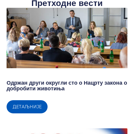
Претходне вести
Одржан други округли сто о Нацрту закона о
добробити животиња
ДЕТАЉНИЈЕ