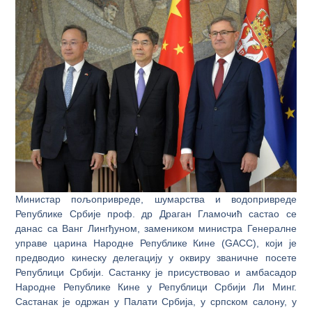
Министар пољопривреде, шумарства и водопривреде
Републике Србије проф. др Драган Гламочић састао се
данас са Ванг Лингђуном, замеником министра Генералне
управе царина Народне Републике Кине (GACC), који је
предводио кинеску делегацију у оквиру званичне посете
Републици Србији. Састанку је присуствовао и амбасадор
Народне Републике Кине у Републици Србији Ли Минг.
Састанак је одржан у Палати Србија, у српском салону, у