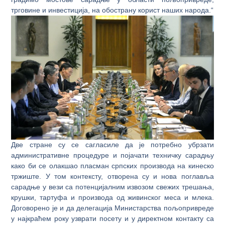
трговине и инвестиција, на обострану корист наших народа.“
Две стране су се сагласиле да је потребно убрзати
административне процедуре и појачати техничку сарадњу
како би се олакшао пласман српских производа на кинеско
тржиште. У том контексту, отворена су и нова поглавља
сарадње у вези са потенцијалним извозом свежих трешања,
крушки, тартуфа и производа од живинског меса и млека.
Договорено је и да делегација Министарства пољопривреде
у најкраћем року узврати посету и у директном контакту са