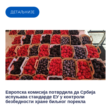
ДЕТАЉНИЈЕ
Европска комисија потврдила да Србија
испуњава стандарде ЕУ у контроли
безбедности хране биљног порекла