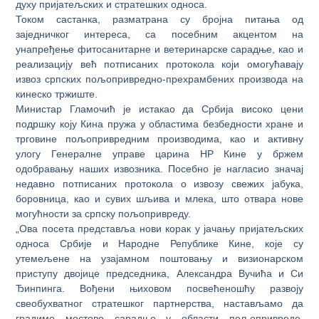
духу пријатељских и стратешких односа.
Током састанка, разматрана су бројна питања од
заједничког интереса, са посебним акцентом на
унапређење фитосанитарне и ветеринарске сарадње, као и
реализацију већ потписаних протокола који омогућавају
извоз српских пољопривредно-прехрамбених производа на
кинеско тржиште.
Министар Гламочић је истакао да Србија високо цени
подршку коју Кина пружа у областима безбедности хране и
трговине пољопривредним производима, као и активну
улогу Генералне управе царина НР Кине у бржем
одобравању наших извозника. Посебно је нагласио значај
недавно потписаних протокола о извозу свежих јабука,
боровница, као и сувих шљива и млека, што отвара нове
могућности за српску пољопривреду.
„Ова посета представља нови корак у јачању пријатељских
односа Србије и Народне Републике Кине, које су
утемељене на узајамном поштовању и визионарском
приступу двојице председника, Александра Вучића и Си
Ђинпинга. Вођени њиховом посвећеношћу развоју
свеобухватног стратешког партнерства, настављамо да
градимо мостове сарадње у области пољопривреде,