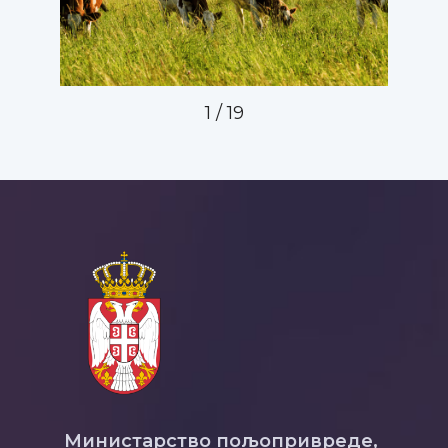
2
/
19
Министарство пољопривреде,