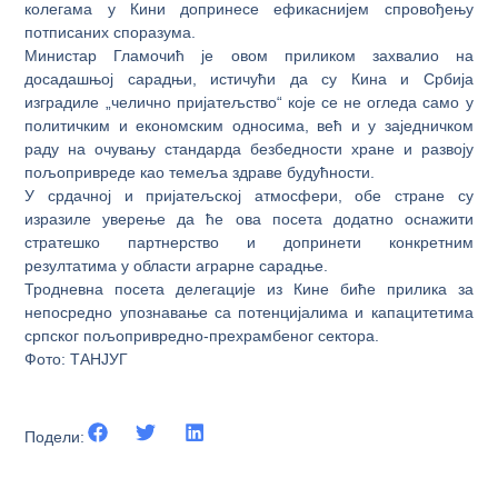
колегама у Кини допринесе ефикаснијем спровођењу
потписаних споразума.
Министар Гламочић је овом приликом захвалио на
досадашњој сарадњи, истичући да су Кина и Србија
изградиле „челично пријатељство“ које се не огледа само у
политичким и економским односима, већ и у заједничком
раду на очувању стандарда безбедности хране и развоју
пољопривреде као темеља здраве будућности.
У срдачној и пријатељској атмосфери, обе стране су
изразиле уверење да ће ова посета додатно оснажити
стратешко партнерство и допринети конкретним
резултатима у области аграрне сарадње.
Тродневна посета делегације из Кине биће прилика за
непосредно упознавање са потенцијалима и капацитетима
српског пољопривредно-прехрамбеног сектора.
Фото: ТАНЈУГ
Подели: