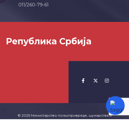
011/260-79-61
Република Србија
© 2025 Министарство пољопривреде, шумарства и
водопривреде -
Izrada Websajta
TeachR.