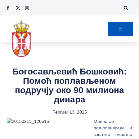
Богосављевић Бошковић:
Помоћ поплављеном
подручју око 90 милиона
динара
Februar 13, 2015
Mинистaр
пoљoприврeдe и
зaштитe живoтнe