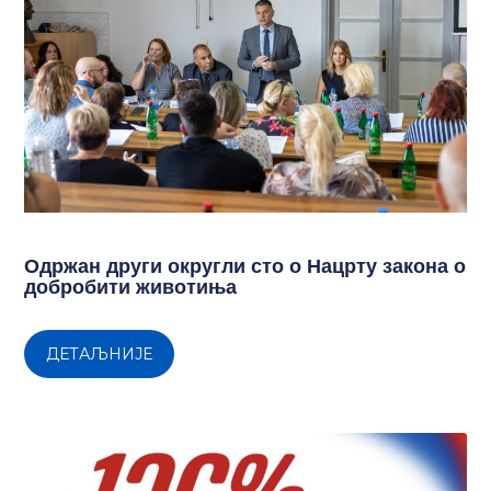
Одржан други округли сто о Нацрту закона о
добробити животиња
ДЕТАЉНИЈЕ