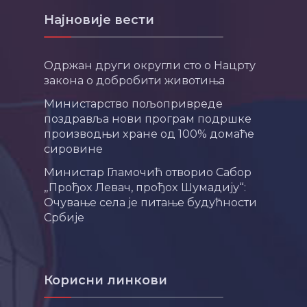
Најновије вести
Одржан други округли сто о Нацрту
закона о добробити животиња
Министарство пољопривреде
поздравља нови програм подршке
производњи хране од 100% домаће
сировине
Министар Гламочић отворио Сабор
„Прођох Левач, прођох Шумадију“:
Очување села је питање будућности
Србије
Корисни линкови