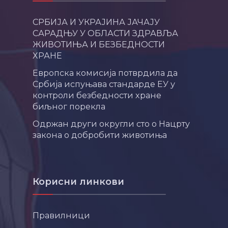
СРБИЈА И УКРАЈИНА ЈАЧАЈУ
САРАДЊУ У ОБЛАСТИ ЗДРАВЉА
ЖИВОТИЊА И БЕЗБЕДНОСТИ
ХРАНЕ
Европска комисија потврдила да
Србија испуњава стандарде ЕУ у
контроли безбедности хране
биљног порекла
Одржан други округли сто о Нацрту
закона о добробити животиња
Корисни линкови
Правилници