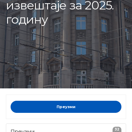
извештаје за 2025.
годину
Преузми
32
Преузми