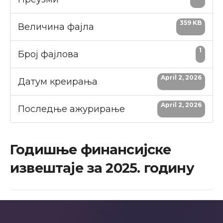
359 KB
Величина фајла
1
Број фајлова
April 2, 2026
Датум креирања
April 2, 2026
Последње ажурирање
Годишње финансијске
извештаје за 2025. годину