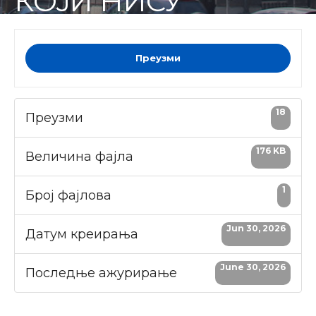
КОЈИ НИСУ
НАМЕЊЕНИ ЗА
ИСХРАНУ ЉУДИ
Преузми
18
Преузми
176 KB
Величина фајла
1
Број фајлова
Jun 30, 2026
Датум креирања
June 30, 2026
Последње ажурирање