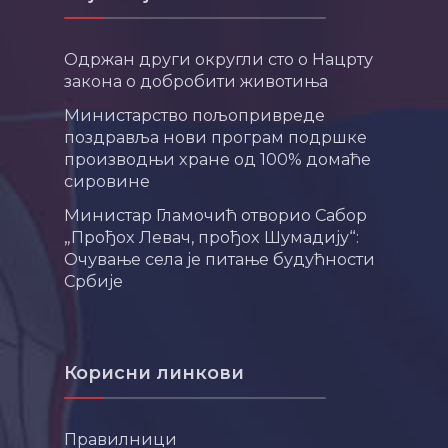
Одржан други округли сто о Нацрту
закона о добробити животиња
Министарство пољопривреде
поздравља нови програм подршке
производњи хране од 100% домаће
сировине
Министар Гламочић отворио Сабор
„Прођох Левач, прођох Шумадију“:
Очување села је питање будућности
Србије
Корисни линкови
Правилници