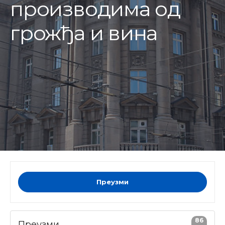
производима од
грожђа и вина
Преузми
86
Преузми