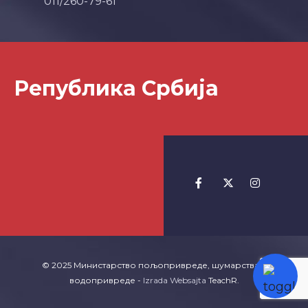
011/260-79-61
Република Србија
© 2025 Министарство пољопривреде, шумарства и
водопривреде -
Izrada Websajta
TeachR.