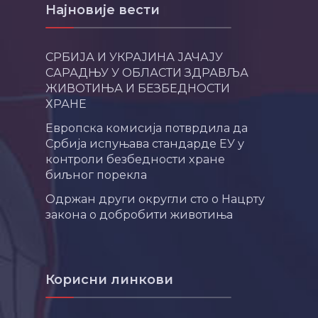
Најновије вести
СРБИЈА И УКРАЈИНА ЈАЧАЈУ
САРАДЊУ У ОБЛАСТИ ЗДРАВЉА
ЖИВОТИЊА И БЕЗБЕДНОСТИ
ХРАНЕ
Европска комисија потврдила да
Србија испуњава стандарде ЕУ у
контроли безбедности хране
биљног порекла
Одржан други округли сто о Нацрту
закона о добробити животиња
Корисни линкови