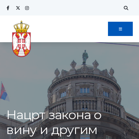
Search
Skip
for:
to
content
Нацрт закона о
вину и другим