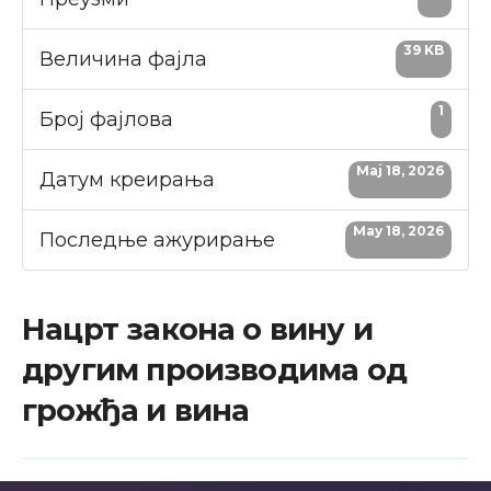
39 KB
Величина фајла
1
Број фајлова
Maj 18, 2026
Датум креирања
May 18, 2026
Последње ажурирање
Нацрт закона о вину и
другим производима од
грожђа и вина