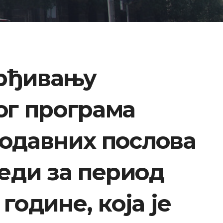
врђивању
г програма
тодавних послова
еди за период
 године, која је