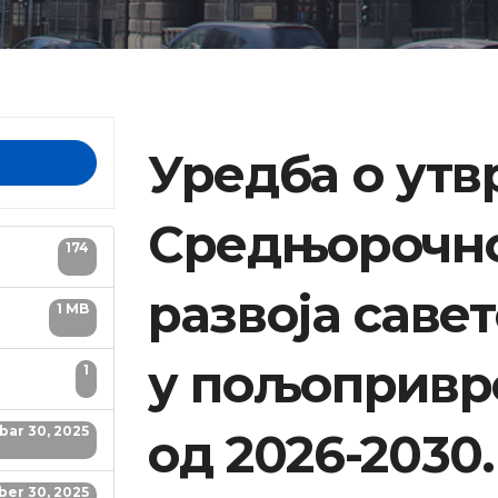
Уредба о ут
Средњорочно
174
развоја саве
1 MB
у пољопривр
1
ar 30, 2025
од 2026-2030.
er 30, 2025