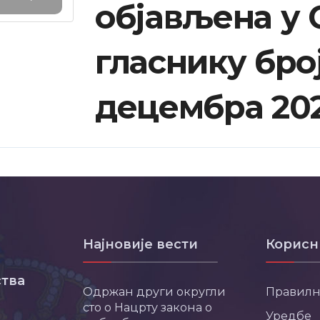
објављена у
гласнику број 
децембра 202
Најновије вести
Корисн
тва
Одржан други округли
Правил
сто о Нацрту закона о
Уредбе