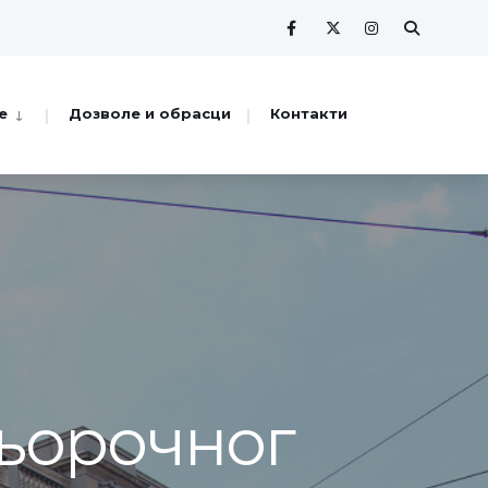
е
Дозволе и обрасци
Контакти
њорочног