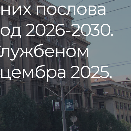
вних послова
д 2026-2030.
 Службеном
децембра 2025.