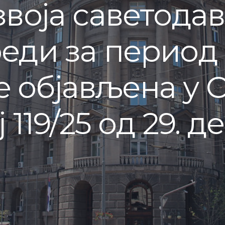
воја саветода
ди за период о
 је објављена у
 119/25 од 29. 