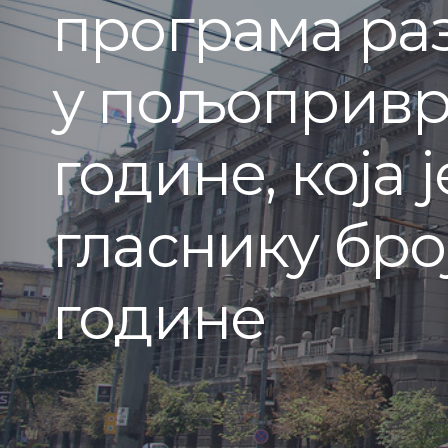
програма раз
у пољопривре
године, која
гласнику број
године