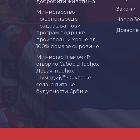
добробити животиња
Закони
Министарство
пољопривреде
Наредбе
поздравља нови
Дозволе
програм подршке
производњи хране од
100% домаће сировине
Министар Гламочић
отворио Сабор „Прођох
Левач, прођох
Шумадију“: Очување
села је питање
будућности Србије