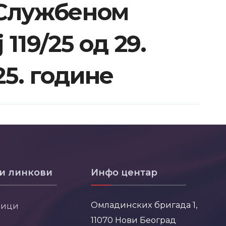
 Службеном
119/25 од 29.
5. године
и линкови
Инфо центар
Омладинских бригада 1,
ници
11070 Нови Београд