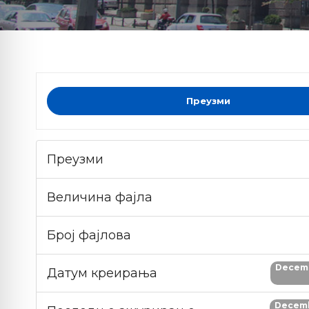
Преузми
Преузми
Величина фајла
Број фајлова
Decemb
Датум креирања
Decemb