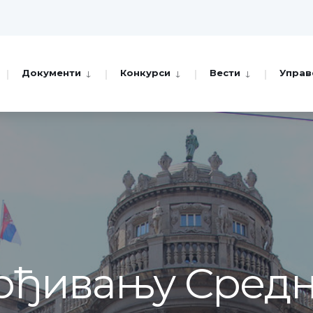
Документи
Конкурси
Вести
Управ
врђивању Сред