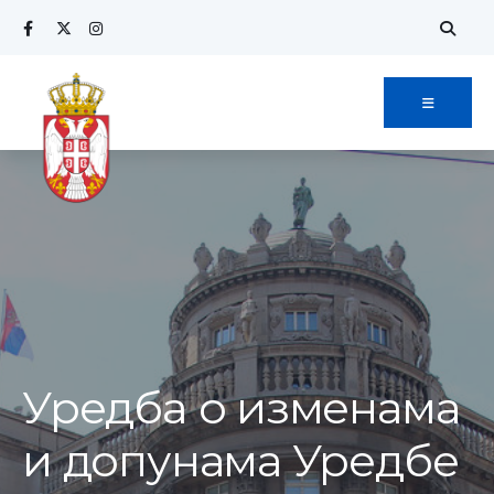
Search
Skip
for:
to
content
Уредбa о изменама
и допунама Уредбе