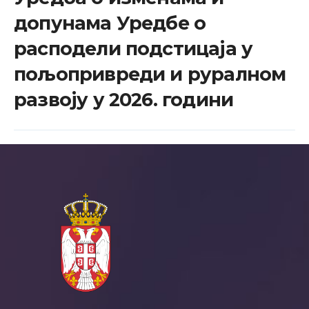
допунама Уредбе о
расподели подстицаја у
пољопривреди и руралном
развоју у 2026. години