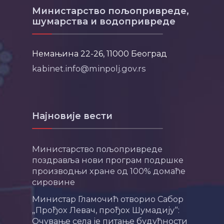
Министарство пољопривреде,
шумарства и водопривреде
Немањина 22-26, 11000 Београд
kabinet.info@minpolj.gov.rs
Најновије вести
Министарство пољопривреде
поздравља нови програм подршке
производњи хране од 100% домаће
сировине
Министар Гламочић отворио Сабор
„Прођох Левач, прођох Шумадију“:
Очување села је питање будућности