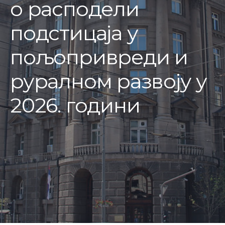
о расподели
подстицаја у
пољопривреди и
руралном развоју у
2026. години