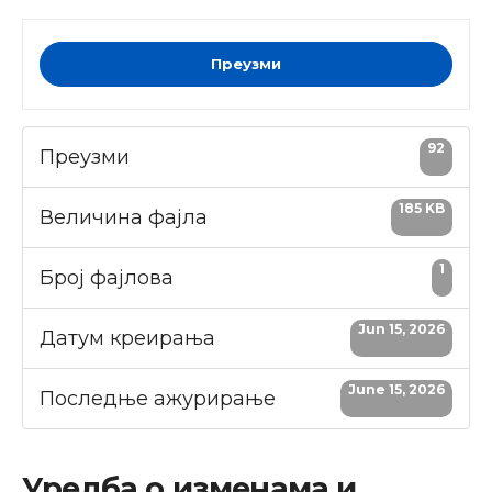
Преузми
92
Преузми
185 KB
Величина фајла
1
Број фајлова
Jun 15, 2026
Датум креирања
June 15, 2026
Последње ажурирање
Уредбa о изменама и