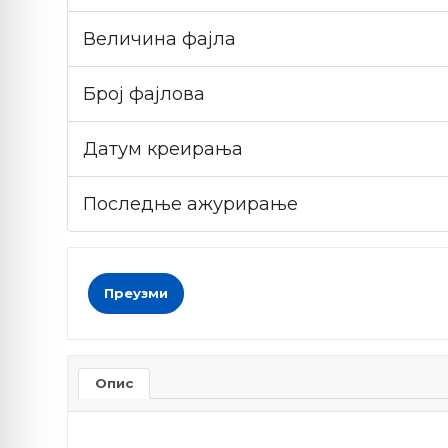
Величина фајла
Број фајлова
Датум креирања
Последње ажурирање
Преузми
Опис