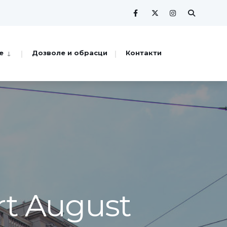
е
Дозволе и обрасци
Контакти
rt August