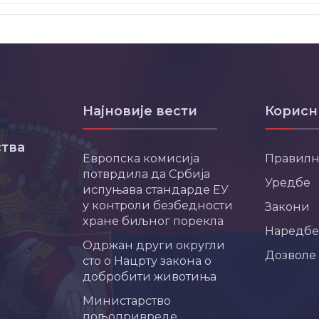
Најновије вести
Корисн
тва
Европска комисија
Правил
потврдила да Србија
Уредбе
испуњава стандарде ЕУ
у контроли безбедности
Закони
хране биљног порекла
Наредбе
Одржан други округли
Дозволе
сто о Нацрту закона о
добробити животиња
Министарство
пољопривреде