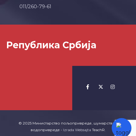
011/260-79-61
Република Србија
© 2025 Министарство пољопривреде, шумарства и
водопривреде -
Izrada Websajta
TeachR.