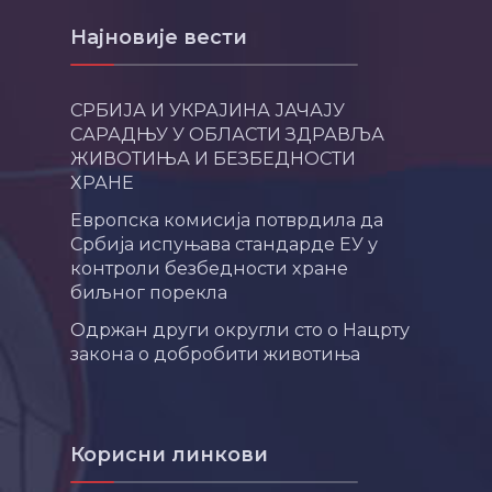
Најновије вести
СРБИЈА И УКРАЈИНА ЈАЧАЈУ
САРАДЊУ У ОБЛАСТИ ЗДРАВЉА
ЖИВОТИЊА И БЕЗБЕДНОСТИ
ХРАНЕ
Европска комисија потврдила да
Србија испуњава стандарде ЕУ у
контроли безбедности хране
биљног порекла
Одржан други округли сто о Нацрту
закона о добробити животиња
Корисни линкови