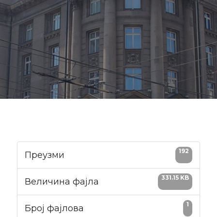
192
Преузми
331.15 KB
Величина фајла
1
Број фајлова