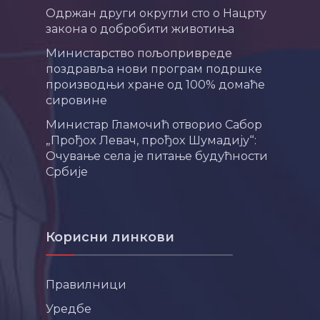
Одржан други округли сто о Нацрту
закона о добробити животиња
Министарство пољопривреде
поздравља нови програм подршке
производњи хране од 100% домаће
сировине
Министар Гламочић отворио Сабор
„Прођох Левач, прођох Шумадију“:
Очување села је питање будућности
Србије
Корисни линкови
Правилници
Уредбе