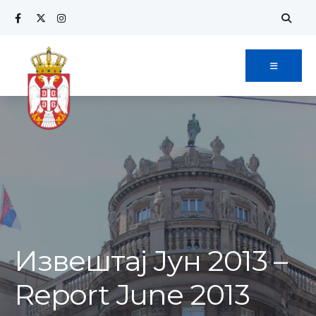
Search
Skip
for:
to
content
Извештај Јун 2013 –
Report June 2013