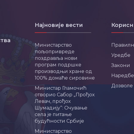
Најновије вести
Корисн
тва
Министарство
Правил
пољопривреде
Уредбе
поздравља нови
програм подршке
Закони
производњи хране од
Наредбе
100% домаће сировине
Дозволе
Министар Гламочић
отворио Сабор „Прођох
Левач, прођох
Шумадију“: Очување
села је питање
будућности Србије
Министарство