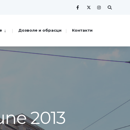
е
Дозволе и обрасци
Контакти
une 2013