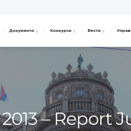
Документи
Конкурси
Вести
Управ
2013 – Report J