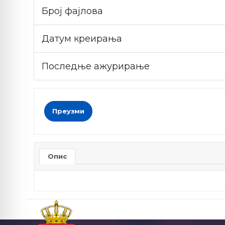
Број фајлова
Датум креирања
Последње ажурирање
Преузми
Опис