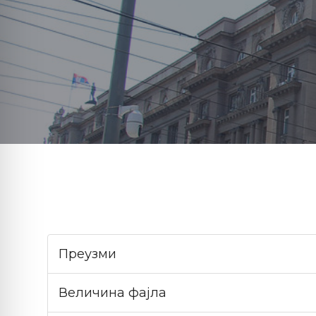
Преузми
Величина фајла