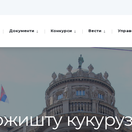
Документи
Конкурси
Вести
Управ
ржишту кукуруза