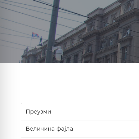
Преузми
Величина фајла