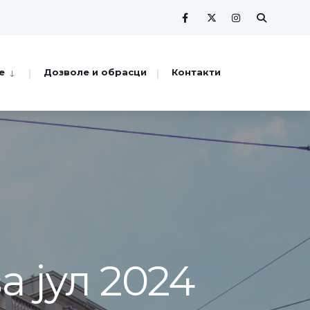
е
Дозволе и обрасци
Контакти
 јул 2024