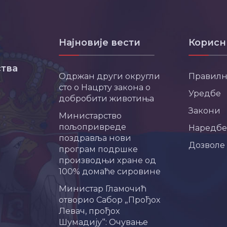
Најновије вести
Корисн
тва
Одржан други округли
Правил
сто о Нацрту закона о
Уредбе
добробити животиња
Закони
Министарство
пољопривреде
Наредбе
поздравља нови
Дозволе
програм подршке
производњи хране од
100% домаће сировине
Министар Гламочић
отворио Сабор „Прођох
Левач, прођох
Шумадију“: Очување