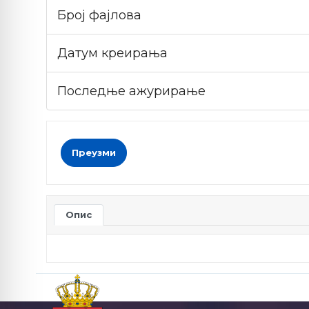
Број фајлова
Датум креирања
Последње ажурирање
Преузми
Опис