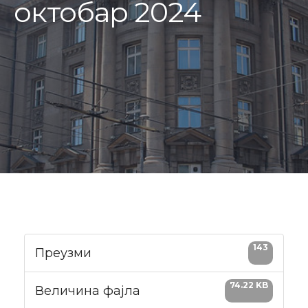
октобар 2024
143
Преузми
74.22 KB
Величина фајла