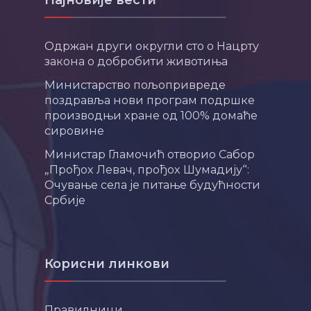
Најновије вести
Одржан други округли сто о Нацрту
закона о добробити животиња
Министарство пољопривреде
поздравља нови програм подршке
производњи хране од 100% домаће
сировине
Министар Гламочић отворио Сабор
„Прођох Левач, прођох Шумадију“:
Очување села је питање будућности
Србије
Корисни линкови
Правилници