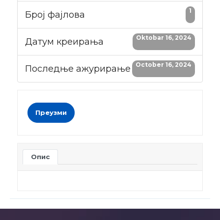
1
Број фајлова
Oktobar 16, 2024
Датум креирања
October 16, 2024
Последње ажурирање
Преузми
Опис