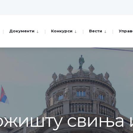
Документи
Конкурси
Вести
Управ
тржишту свиња 