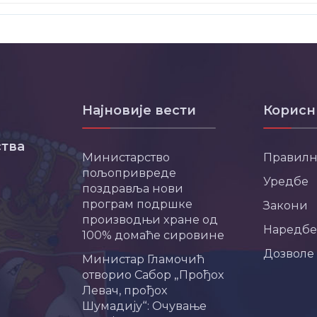
Најновије вести
Корисн
тва
Министарство
Правил
пољопривреде
Уредбе
поздравља нови
програм подршке
Закони
производњи хране од
Наредбе
100% домаће сировине
Дозволе
Министар Гламочић
отворио Сабор „Прођох
Левач, прођох
Шумадију“: Очување