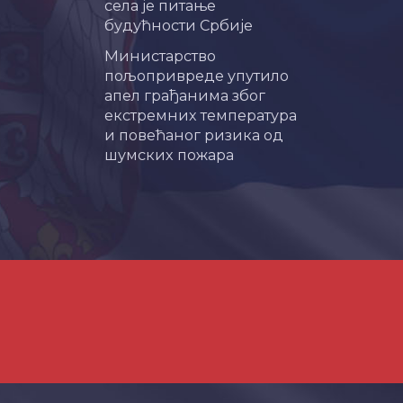
села је питање
будућности Србије
Министарство
пољопривреде упутило
апел грађанима због
екстремних температура
и повећаног ризика од
шумских пожара