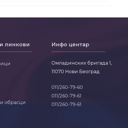
и линкови
Инфо центар
Омладинских бригада 1,
ници
11070 Нови Београд
011/260-79-60
011/260-79-61
 и обрасци
011/260-79-61