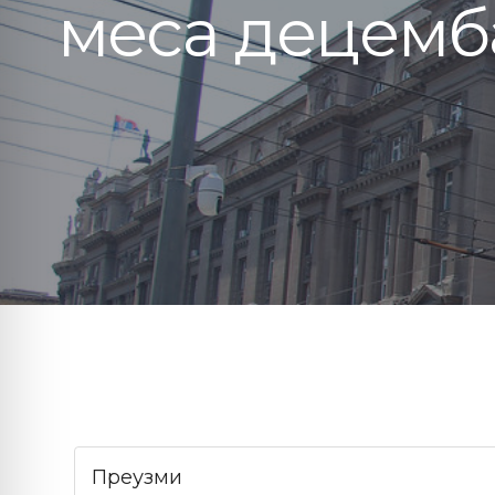
меса децемб
Преузми