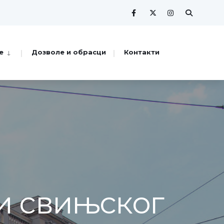
е
Дозволе и обрасци
Контакти
и свињског