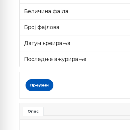
Величина фајла
Број фајлова
Датум креирања
Последње ажурирање
Преузми
Опис