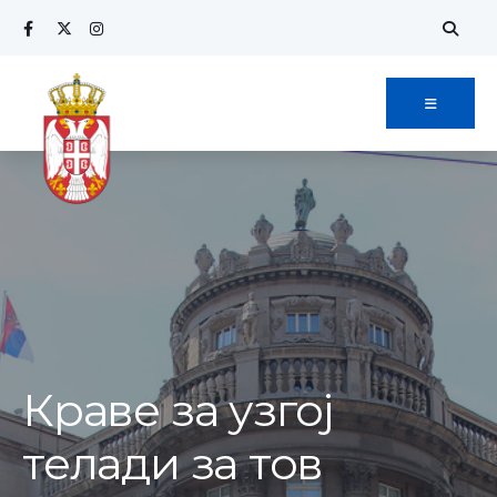
Search
Skip
for:
to
content
Краве за узгој
телади за тов