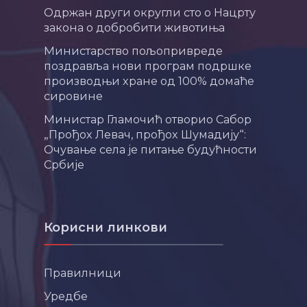
Одржан други округли сто о Нацрту
закона о добробити животиња
Министарство пољопривреде
поздравља нови програм подршке
производњи хране од 100% домаће
сировине
Министар Гламочић отворио Сабор
„Прођох Левач, прођох Шумадију“:
Очување села је питање будућности
Србије
Корисни линкови
Правилници
Уредбе