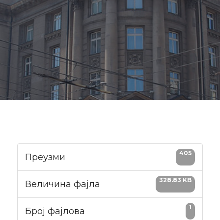
405
Преузми
328.83 KB
Величина фајла
1
Број фајлова