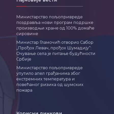
Најновије вести
Министарство пољопривреде
поздравља нови програм подршке
производњи хране од 100% домаће
сировине
Министар Гламочић отворио Сабор
„Прођох Левач, прођох Шумадију“:
Очување села је питање будућности
Србије
Министарство пољопривреде
упутило апел грађанима због
екстремних температура и
повећаног ризика од шумских
пожара
Корисни линкови