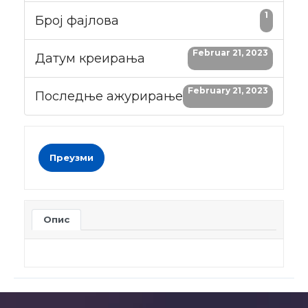
1
Број фајлова
Februar 21, 2023
Датум креирања
February 21, 2023
Последње ажурирање
Преузми
Опис