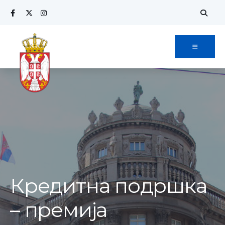
Search
Skip
for:
to
content
Кредитна подршка
– премија