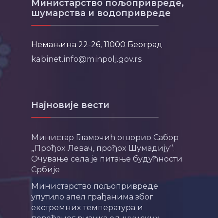
Министарство пољопривреде,
шумарства и водопривреде
Немањина 22-26, 11000 Београд
kabinet.info@minpolj.gov.rs
Најновије вести
Министар Гламочић отворио Сабор
„Прођох Левач, прођох Шумадију“:
Очување села је питање будућности
Србије
Министарство пољопривреде
упутило апел грађанима због
екстремних температура и