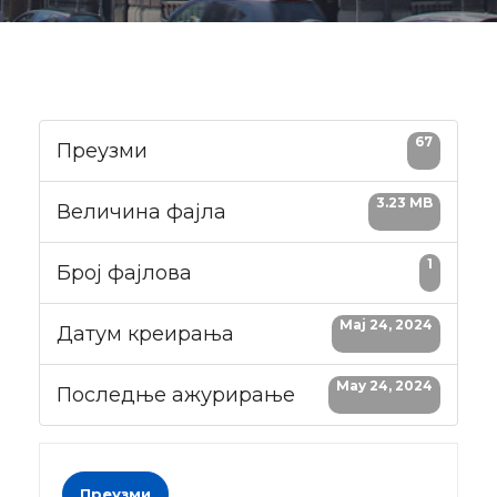
67
Преузми
3.23 MB
Величина фајла
1
Број фајлова
Maj 24, 2024
Датум креирања
May 24, 2024
Последње ажурирање
Преузми