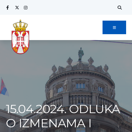
Search
Skip
for:
to
content
15.04.2024. ODLUKA
O IZMENAMA I