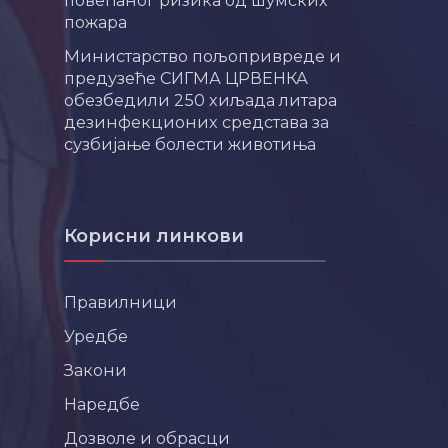
повећаног ризика од шумских
пожара
Министарство пољопривреде и
предузеће СИГМА ЦРВЕНКА
обезбедили 250 хиљада литара
дезинфекционих средстава за
сузбијање болести животиња
Корисни линкови
Правилници
Уредбе
Закони
Наредбе
Дозволе и обрасци