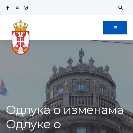
Search
Skip
for:
to
content
Одлука о изменама
Одлуке о