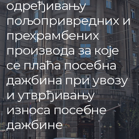
одређивању
пољопривредних и
прехрамбених
производа за које
се плаћа посебна
дажбина при увозу
и утврђивању
износа посебне
дажбине