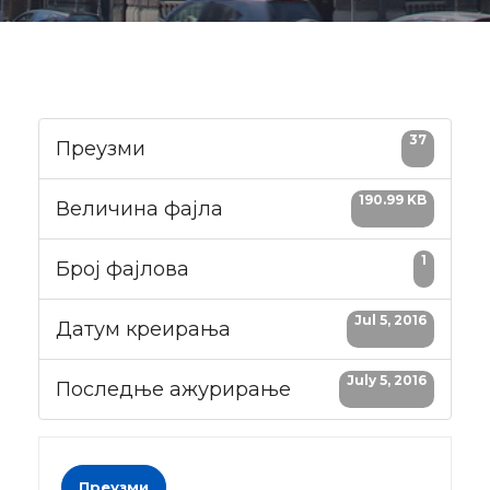
37
Преузми
190.99 KB
Величина фајла
1
Број фајлова
Jul 5, 2016
Датум креирања
July 5, 2016
Последње ажурирање
Преузми