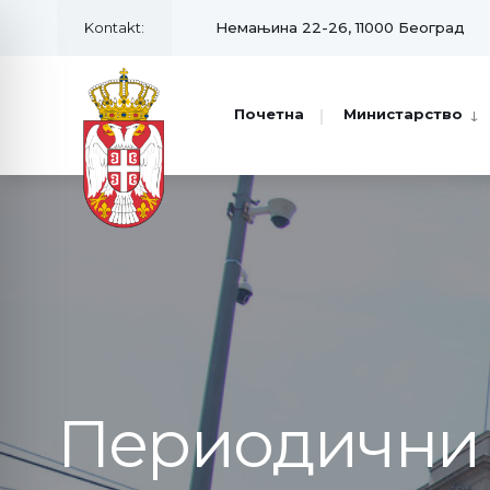
for:
Skip
Kontakt:
Немањина 22-26, 11000 Београд
to
content
Почетна
Министарство
Периодични 