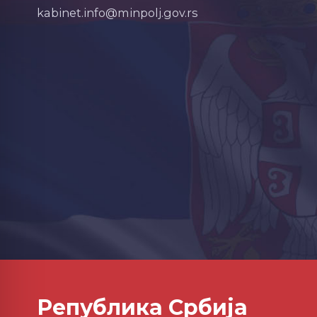
kabinet.info@minpolj.gov.rs
Република Србија