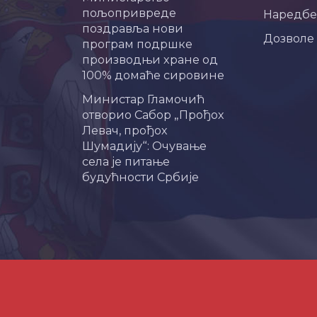
пољопривреде
Наредбе
поздравља нови
Дозволе
програм подршке
производњи хране од
100% домаће сировине
Министар Гламочић
отворио Сабор „Прођох
Левач, прођох
Шумадију“: Очување
села је питање
будућности Србије