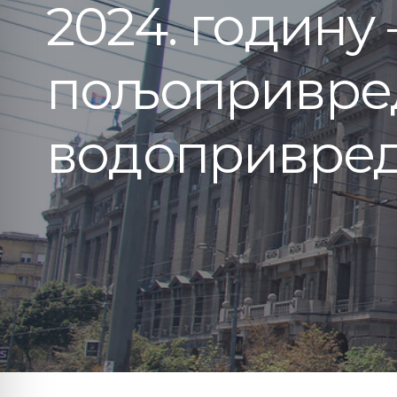
2024. годину
пољопривред
водопривред