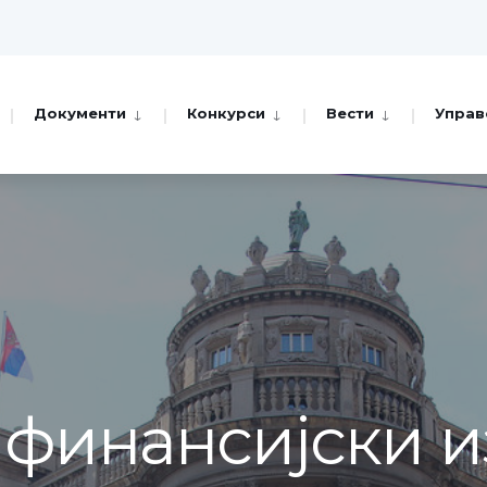
Документи
Конкурси
Вести
Управ
финансијски из