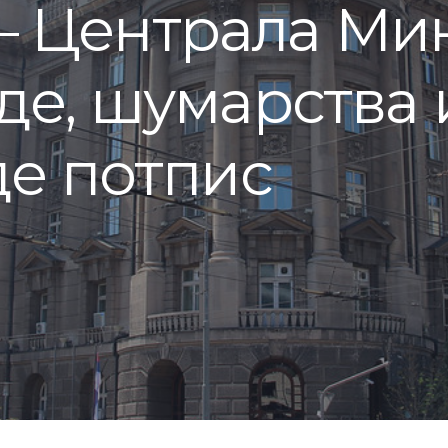
 – Централа Ми
е, шумарства 
е потпис