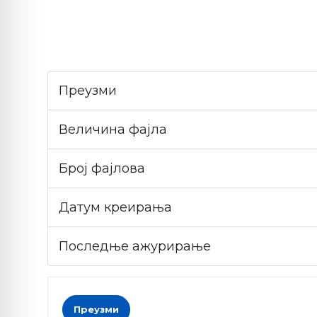
Преузми
Величина фајла
Број фајлова
Датум креирања
Последње ажурирање
Преузми