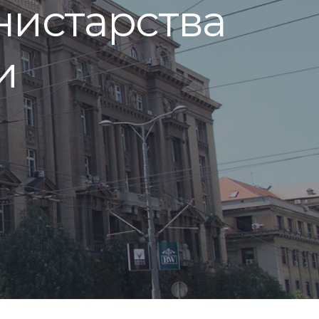
нистарства
и