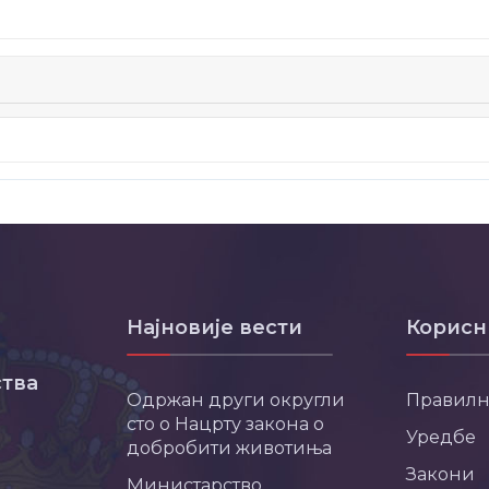
Најновије вести
Корисн
тва
Одржан други округли
Правил
сто о Нацрту закона о
Уредбе
добробити животиња
Закони
Министарство