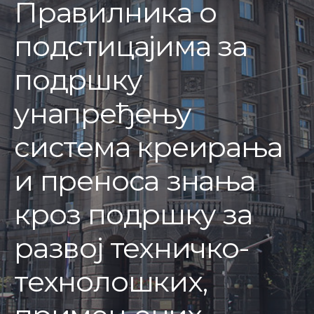
Правилника о
подстицајима за
подршку
унапређењу
система креирања
и преноса знања
кроз подршку за
развој техничко-
технолошких,