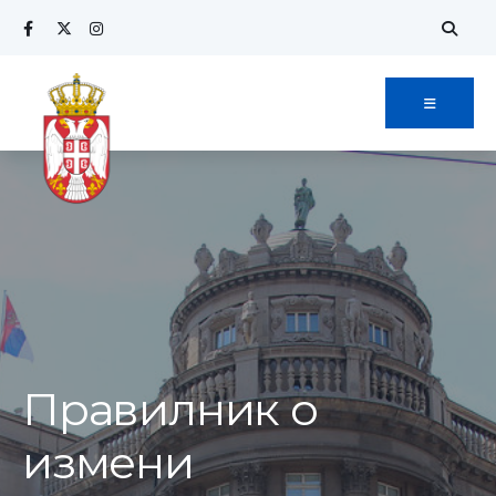
Search
Skip
for:
to
content
Правилник о
измени