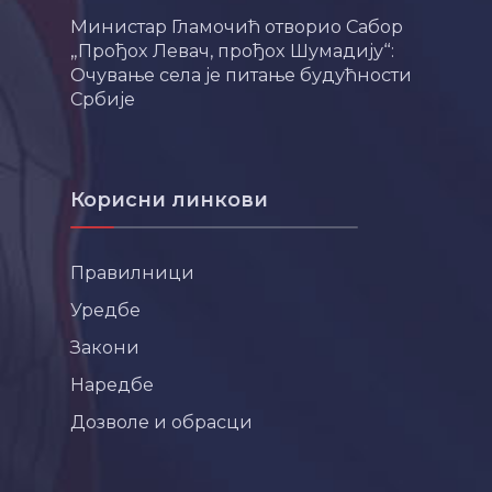
Министар Гламочић отворио Сабор
„Прођох Левач, прођох Шумадију“:
Очување села је питање будућности
Србије
Корисни линкови
Правилници
Уредбе
Закони
Наредбе
Дозволе и обрасци