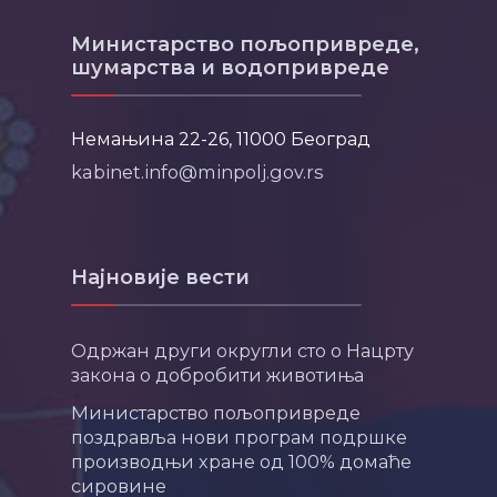
Министарство пољопривреде,
шумарства и водопривреде
Немањина 22-26, 11000 Београд
kabinet.info@minpolj.gov.rs
Најновије вести
Одржан други округли сто о Нацрту
закона о добробити животиња
Министарство пољопривреде
поздравља нови програм подршке
производњи хране од 100% домаће
сировине