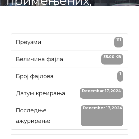
примењених,
развојних и
иновативних
111
пројеката у
Преузми
пољопривреди и
35.00 KB
Величина фајла
руралном развоју
1
Број фајлова
Decembar 17, 2024
Датум креирања
December 17, 2024
Последње
ажурирање