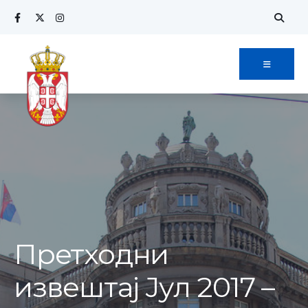
Search
Skip
for:
to
content
Претходни
извештај Јул 2017 –