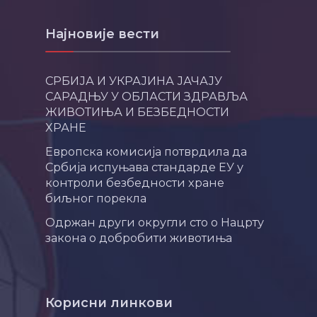
Најновије вести
СРБИЈА И УКРАЈИНА ЈАЧАЈУ
САРАДЊУ У ОБЛАСТИ ЗДРАВЉА
ЖИВОТИЊА И БЕЗБЕДНОСТИ
ХРАНЕ
Европска комисија потврдила да
Србија испуњава стандарде ЕУ у
контроли безбедности хране
биљног порекла
Одржан други округли сто о Нацрту
закона о добробити животиња
Корисни линкови