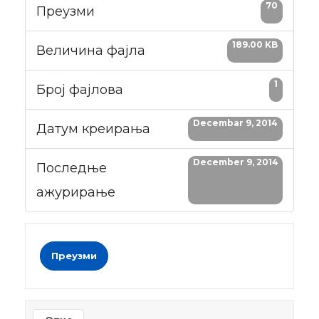
70
Преузми
189.00 KB
Величина фајла
1
Број фајлова
Decembar 9, 2014
Датум креирања
December 9, 2014
Последње
ажурирање
Преузми