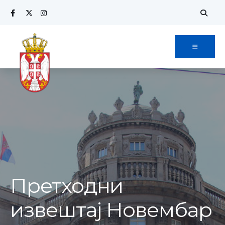
Search
Skip
for:
to
content
Претходни
извештај Новембар