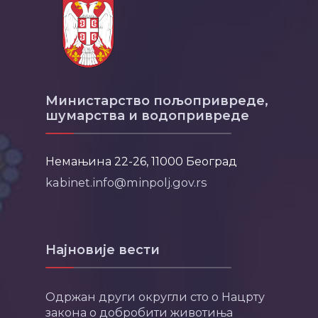
Министарство пољопривреде,
шумарства и водопривреде
Немањина 22-26, 11000 Београд
kabinet.info@minpolj.gov.rs
Најновије вести
Одржан други округли сто о Нацрту
закона о добробити животиња