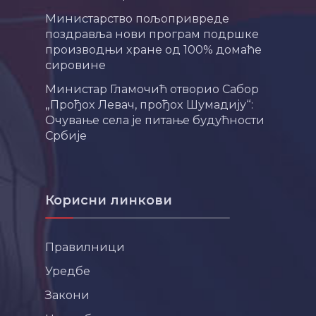
Министарство пољопривреде
поздравља нови програм подршке
производњи хране од 100% домаће
сировине
Министар Гламочић отворио Сабор
„Прођох Левач, прођох Шумадију“:
Очување села је питање будућности
Србије
Корисни линкови
Правилници
Уредбе
Закони