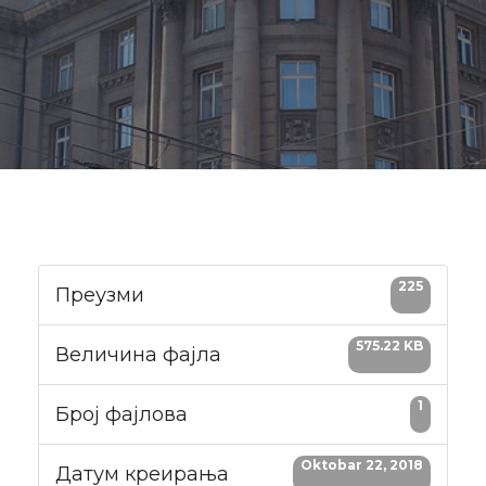
225
Преузми
575.22 KB
Величина фајла
1
Број фајлова
Oktobar 22, 2018
Датум креирања