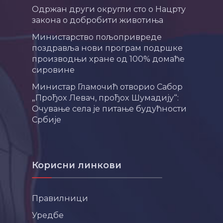
Одржан други округли сто о Нацрту
закона о добробити животиња
Министарство пољопривреде
поздравља нови програм подршке
производњи хране од 100% домаће
сировине
Министар Гламочић отворио Сабор
„Прођох Левач, прођох Шумадију“:
Очување села је питање будућности
Србије
Корисни линкови
Правилници
Уредбе