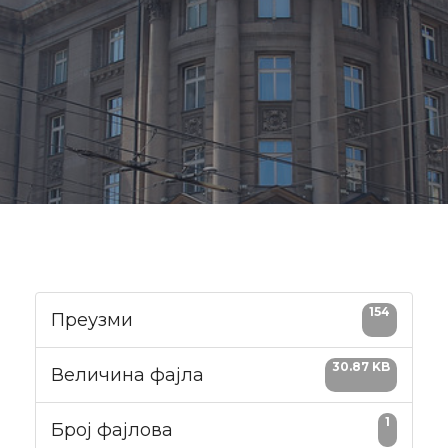
154
Преузми
30.87 KB
Величина фајла
1
Број фајлова