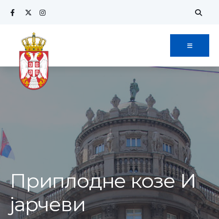
Search
Skip
for:
to
content
Приплодне козе И
јарчеви