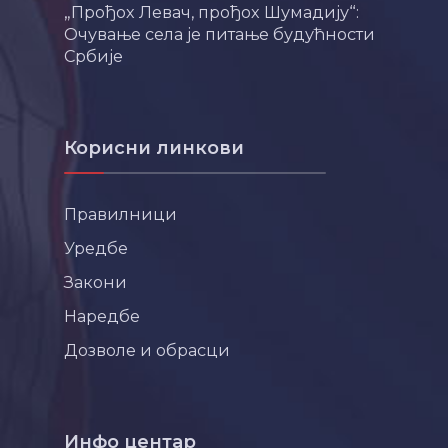
„Прођох Левач, прођох Шумадију“:
Очување села је питање будућности
Србије
Корисни линкови
Правилници
Уредбе
Закони
Наредбе
Дозволе и обрасци
Инфо центар