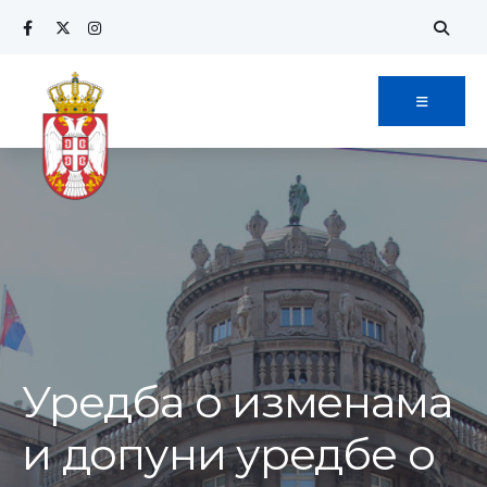
Search
Skip
for:
to
content
Уредба о изменама
и допуни уредбе о