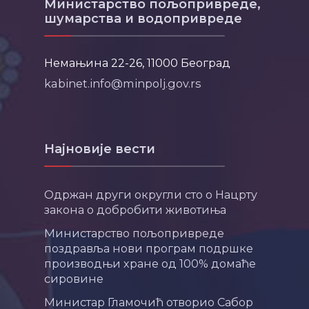
Министарство пољопривреде,
шумарства и водопривреде
Немањина 22-26, 11000 Београд
kabinet.info@minpolj.gov.rs
Најновије вести
Одржан други округли сто о Нацрту
закона о добробити животиња
Министарство пољопривреде
поздравља нови програм подршке
производњи хране од 100% домаће
сировине
Министар Гламочић отворио Сабор