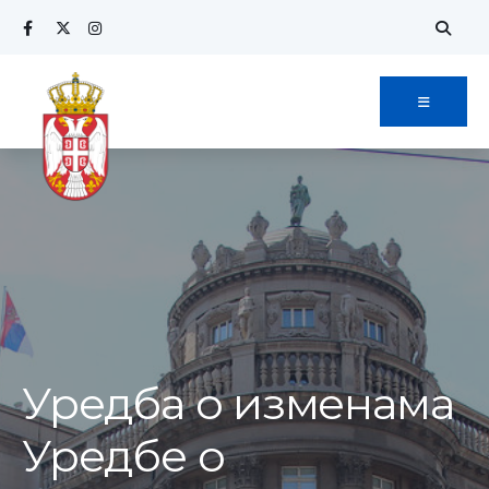
Search
Skip
for:
to
content
Уредба о изменама
Уредбе о