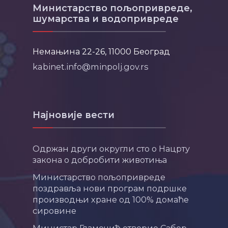
Министарство пољопривреде,
шумарства и водопривреде
Немањина 22-26, 11000 Београд
kabinet.info@minpolj.gov.rs
Најновије вести
Одржан други округли сто о Нацрту
закона о добробити животиња
Министарство пољопривреде
поздравља нови програм подршке
производњи хране од 100% домаће
сировине