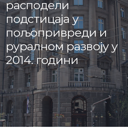
расподели
подстицаја у
пољопривреди и
руралном развоју у
2014. години