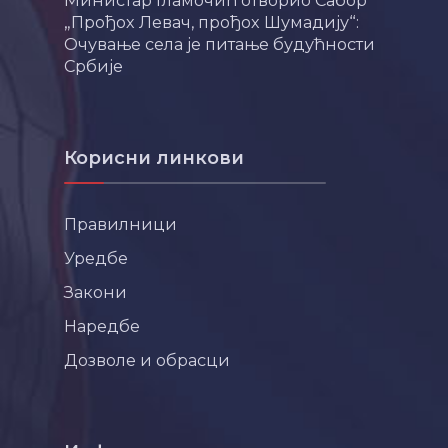
Министар Гламочић отворио Сабор
„Прођох Левач, прођох Шумадију“:
Очување села је питање будућности
Србије
Корисни линкови
Правилници
Уредбе
Закони
Наредбе
Дозволе и обрасци