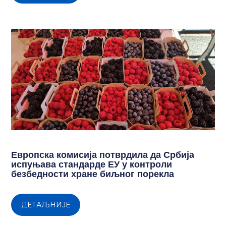
Европска комисија потврдила да Србија
испуњава стандарде ЕУ у контроли
безбедности хране биљног порекла
ДЕТАЉНИЈЕ