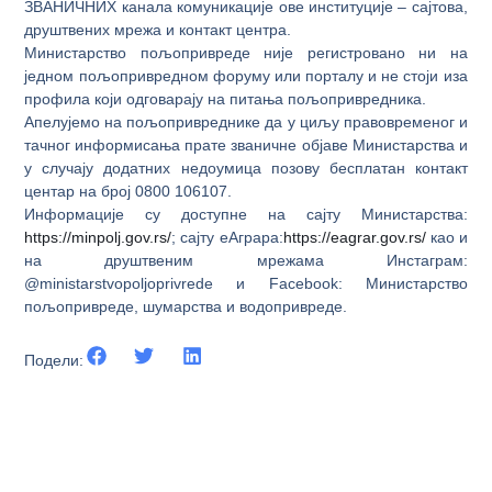
ЗВАНИЧНИХ канала комуникације ове институције – сајтова,
друштвених мрежа и контакт центра.
Министарство пољопривреде није регистровано ни на
једном пољопривредном форуму или порталу и не стоји иза
профила који одговарају на питања пољопривредника.
Апелујемо на пољопривреднике да у циљу правовременог и
тачног информисања прате званичне објаве Министарства и
у случају додатних недоумица позову бесплатан контакт
центар на број 0800 106107.
Информације су доступне на сајту Министарства:
https://minpolj.gov.rs/
; сајту еАграра:
https://eagrar.gov.rs/
као и
на друштвеним мрежама Инстаграм:
@ministarstvopoljoprivrede и Facebook: Министарство
пољопривреде, шумарства и водопривреде.
Подели: