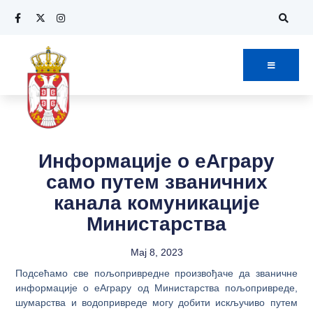
Информације о еАграру
само путем званичних
канала комуникације
Министарства
Maj 8, 2023
Подсећамо све пољопривредне произвођаче да званичне
информације о еАграру од Министарства пољопривреде,
шумарства и водопривреде могу добити искључиво путем